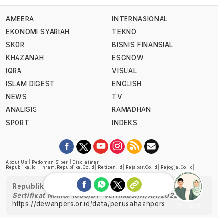
AMEERA
INTERNASIONAL
EKONOMI SYARIAH
TEKNO
SKOR
BISNIS FINANSIAL
KHAZANAH
ESGNOW
IQRA
VISUAL
ISLAM DIGEST
ENGLISH
NEWS
TV
ANALISIS
RAMADHAN
SPORT
INDEKS
About Us
|
Pedoman Siber
|
Disclaimer
Republika.id
|
Ihram.republika.co.id
|
Retizen.id
|
Rejabar.co.id
|
Rejogja.co.id
|
Republika telah diverifikasi oleh Dewan Pers
Sertifikat Nomor 1058/DP-Verifikasi/K/XII/2022
https://dewanpers.or.id/data/perusahaanpers
Ask me!