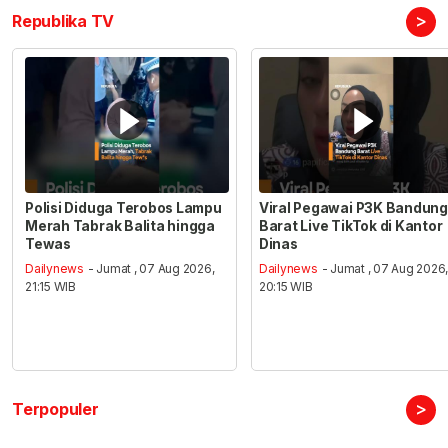
>
Republika TV
Polisi Diduga Terobos Lampu
Viral Pegawai P3K Bandung
Merah Tabrak Balita hingga
Barat Live TikTok di Kantor
Tewas
Dinas
Dailynews
- Jumat , 07 Aug 2026,
Dailynews
- Jumat , 07 Aug 2026
21:15 WIB
20:15 WIB
>
Terpopuler