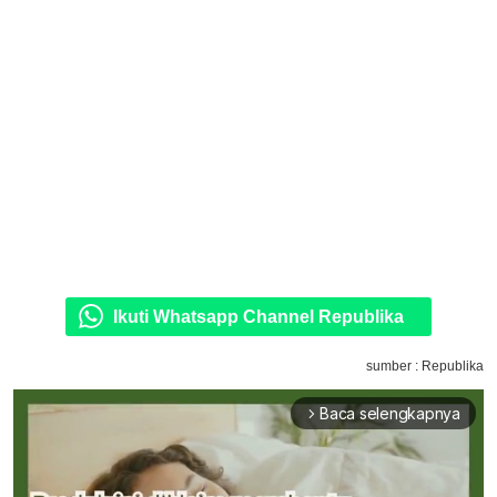
Ikuti Whatsapp Channel Republika
sumber : Republika
Baca selengkapnya
arrow_forward_ios