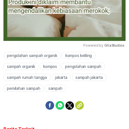
Powered by 
GliaStudios
pengolahan sampah organik
kompos keliling
Mute
sampah organik
kompos
pengolahan sampah
sampah rumah tangga
jakarta
sampah jakarta
pemilahan sampah
sampah
Berita Terkait