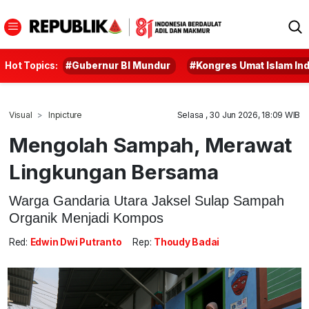
Hot Topics:
#Gubernur BI Mundur
#Kongres Umat Islam In
Visual
Inpicture
Selasa , 30 Jun 2026, 18:09 WIB
Mengolah Sampah, Merawat
Lingkungan Bersama
Warga Gandaria Utara Jaksel Sulap Sampah
Organik Menjadi Kompos
Red:
Edwin Dwi Putranto
Rep:
Thoudy Badai