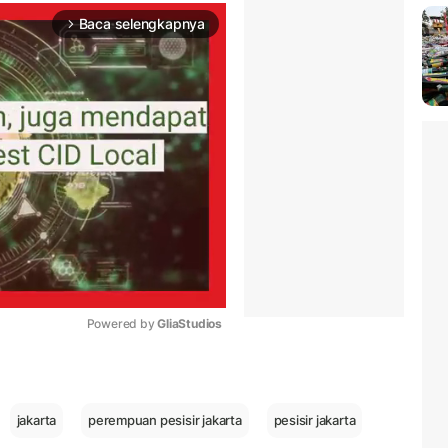
Baca selengkapnya
arrow_forward_ios
Powered by 
GliaStudios
Mute
jakarta
perempuan pesisir jakarta
pesisir jakarta