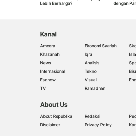
Lebih Berharga?
dengan Pah
Kanal
Ameera
Ekonomi Syariah
Sko
Khazanah
Iqra
Isl
News
Analisis
Spo
Internasional
Tekno
Bis
Esgnow
Visual
Eng
TV
Ramadhan
About Us
About Republika
Redaksi
Ped
Disclaimer
Privacy Policy
Kar