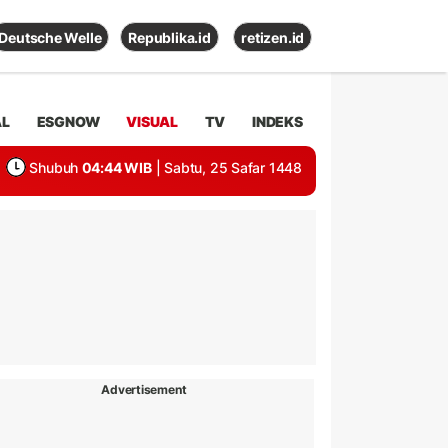
Deutsche Welle
Republika.id
retizen.id
AL
ESGNOW
VISUAL
TV
INDEKS
Shubuh
04:44 WIB
| Sabtu, 25 Safar 1448
Advertisement