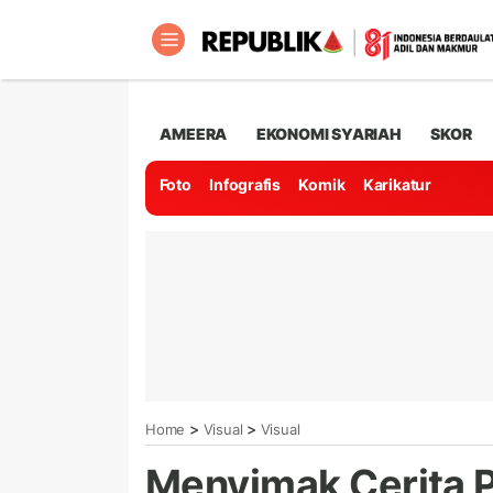
AMEERA
EKONOMI SYARIAH
SKOR
Foto
Infografis
Komik
Karikatur
>
>
Home
Visual
Visual
Menyimak Cerita P