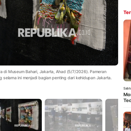
Ter
 di Museum Bahari, Jakarta, Ahad (5/7/2026). Pameran
 selama ini menjadi bagian penting dari kehidupan Jakarta.
Sabt
Mom
Ted