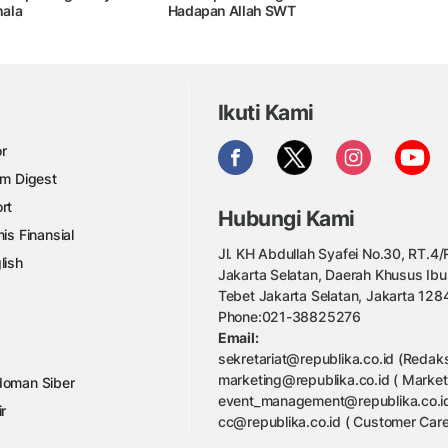
ala
Hadapan Allah SWT
Ikuti Kami
r
am Digest
rt
Hubungi Kami
nis Finansial
Jl. KH Abdullah Syafei No.30, RT.4/R
lish
Jakarta Selatan, Daerah Khusus Ibu
Tebet Jakarta Selatan, Jakarta 128
Phone:021-38825276
Email:
sekretariat@republika.co.id (Redaks
marketing@republika.co.id ( Market
oman Siber
event_management@republika.co.id
ir
cc@republika.co.id ( Customer Care