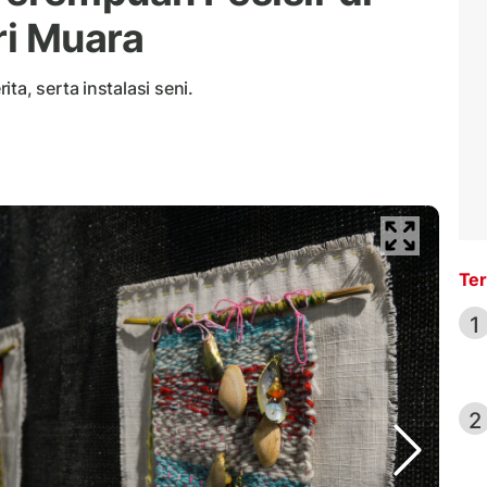
ri Muara
ta, serta instalasi seni.
Ter
1
2