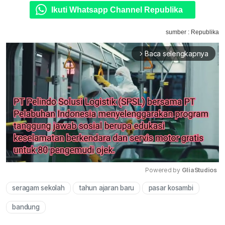
Ikuti Whatsapp Channel Republika
sumber : Republika
Baca selengkapnya
arrow_forward_ios
Powered by 
GliaStudios
seragam sekolah
tahun ajaran baru
pasar kosambi
Mute
bandung