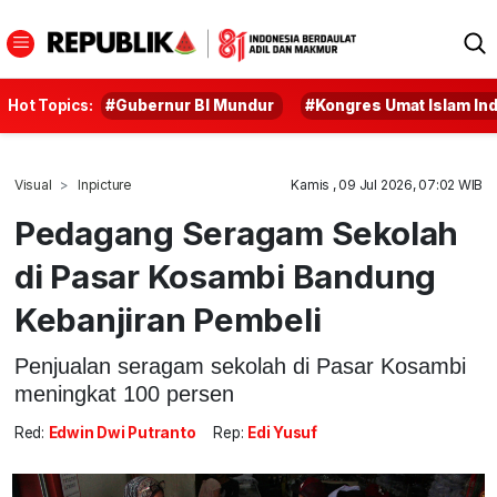
Hot Topics:
#Gubernur BI Mundur
#Kongres Umat Islam In
Visual
Inpicture
Kamis , 09 Jul 2026, 07:02 WIB
Pedagang Seragam Sekolah
di Pasar Kosambi Bandung
Kebanjiran Pembeli
Penjualan seragam sekolah di Pasar Kosambi
meningkat 100 persen
Red:
Edwin Dwi Putranto
Rep:
Edi Yusuf