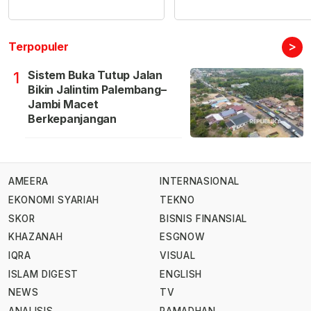
>
Terpopuler
Sistem Buka Tutup Jalan
1
Bikin Jalintim Palembang–
Jambi Macet
Berkepanjangan
AMEERA
INTERNASIONAL
EKONOMI SYARIAH
TEKNO
SKOR
BISNIS FINANSIAL
KHAZANAH
ESGNOW
IQRA
VISUAL
ISLAM DIGEST
ENGLISH
NEWS
TV
ANALISIS
RAMADHAN