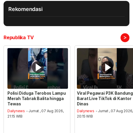
Rekomendasi
>
Republika TV
Polisi Diduga Terobos Lampu
Viral Pegawai P3K Bandung
Merah Tabrak Balita hingga
Barat Live TikTok di Kantor
Tewas
Dinas
Dailynews
- Jumat , 07 Aug 2026,
Dailynews
- Jumat , 07 Aug 2026
21:15 WIB
20:15 WIB