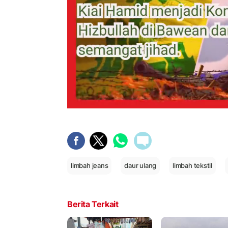
limbah jeans
daur ulang
limbah tekstil
Berita Terkait