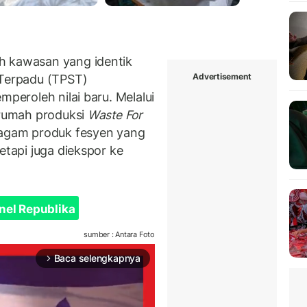
h kawasan yang identik
Advertisement
Terpadu (TPST)
mperoleh nilai baru. Melalui
 rumah produksi
Waste For
eragam produk fesyen yang
etapi juga diekspor ke
nel Republika
sumber : Antara Foto
Baca selengkapnya
arrow_forward_ios