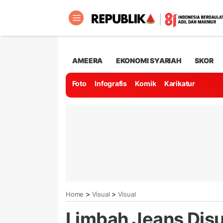
AMEERA
EKONOMI SYARIAH
SKOR
Foto
Infografis
Komik
Karikatur
>
>
Home
Visual
Visual
Limbah Jeans Disul