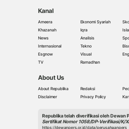
Kanal
Ameera
Ekonomi Syariah
Sko
Khazanah
Iqra
Isl
News
Analisis
Spo
Internasional
Tekno
Bis
Esgnow
Visual
Eng
TV
Ramadhan
About Us
About Republika
Redaksi
Ped
Disclaimer
Privacy Policy
Kar
Republika telah diverifikasi oleh Dewan 
Sertifikat Nomor 1058/DP-Verifikasi/K/X
https://dewanpers.or.id/data/perusahaanpers