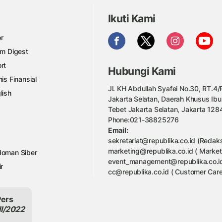
Ikuti Kami
r
am Digest
rt
Hubungi Kami
nis Finansial
Jl. KH Abdullah Syafei No.30, RT.4/R
lish
Jakarta Selatan, Daerah Khusus Ibu
Tebet Jakarta Selatan, Jakarta 128
Phone:021-38825276
Email:
sekretariat@republika.co.id (Redaks
marketing@republika.co.id ( Market
oman Siber
event_management@republika.co.id
ir
cc@republika.co.id ( Customer Care
Pers
II/2022