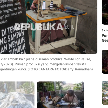
Sabt
Pen
Ged
dari limbah kain jeans di rumah produksi Waste For Reuse,
/7/2026). Rumah produksi yang mengolah limbah tekstil
an gantungan kunci. (FOTO : ANTARA FOTO/Darryl Ramadhan)