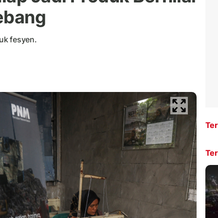
gebang
uk fesyen.
Ter
Ter