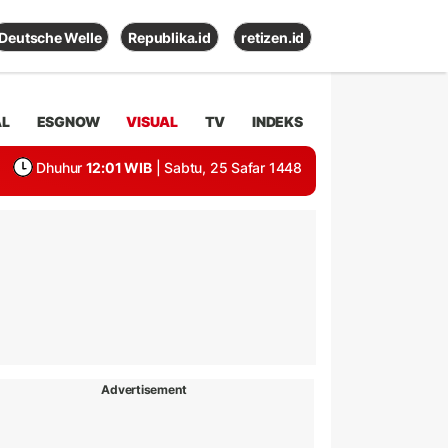
Deutsche Welle
Republika.id
retizen.id
AL
ESGNOW
VISUAL
TV
INDEKS
Dhuhur
12:01 WIB
| Sabtu, 25 Safar 1448
Advertisement