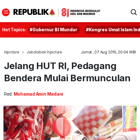
Hot Topics:
#Gubernur BI Mundur
#Kongres Umat Islam In
Inpicture
Jabotabek Inpicture
Jumat , 07 Aug 2015, 20:04 WIB
Jelang HUT RI, Pedagang
Bendera Mulai Bermunculan
Red:
Mohamad Amin Madani