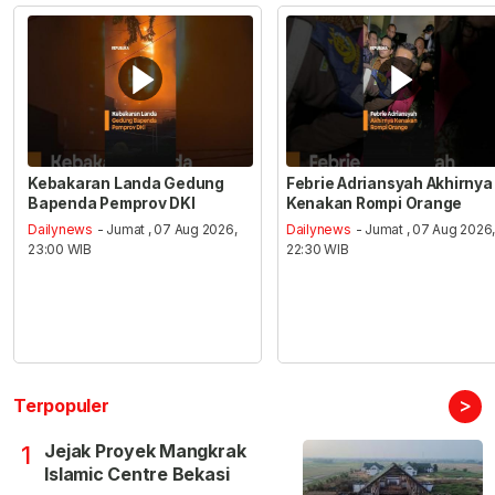
Kebakaran Landa Gedung
Febrie Adriansyah Akhirnya
Bapenda Pemprov DKI
Kenakan Rompi Orange
Dailynews
- Jumat , 07 Aug 2026,
Dailynews
- Jumat , 07 Aug 2026
23:00 WIB
22:30 WIB
>
Terpopuler
Jejak Proyek Mangkrak
1
Islamic Centre Bekasi