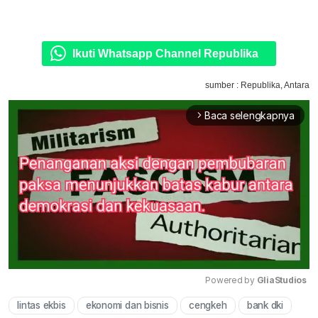
Ikuti Whatsapp Channel Republika
sumber : Republika, Antara
Baca selengkapnya
arrow_forward_ios
Powered by 
GliaStudios
lintas ekbis
ekonomi dan bisnis
cengkeh
bank dki
Mute