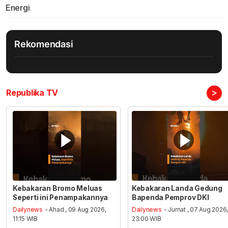
Energi
Rekomendasi
>
Republika TV
Kebakaran Bromo Meluas
Kebakaran Landa Gedung
Seperti ini Penampakannya
Bapenda Pemprov DKI
Dailynews
- Ahad , 09 Aug 2026,
Dailynews
- Jumat , 07 Aug 2026
11:15 WIB
23:00 WIB