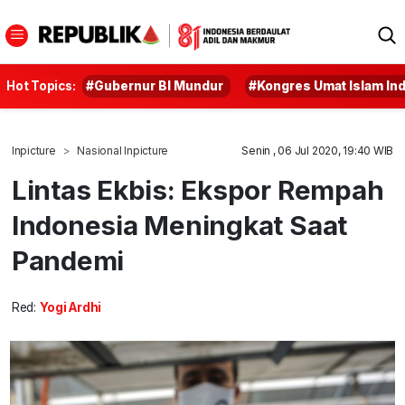
Hot Topics:
#Gubernur BI Mundur
#Kongres Umat Islam In
Inpicture
Nasional Inpicture
Senin , 06 Jul 2020, 19:40 WIB
Lintas Ekbis: Ekspor Rempah
Indonesia Meningkat Saat
Pandemi
Red:
Yogi Ardhi