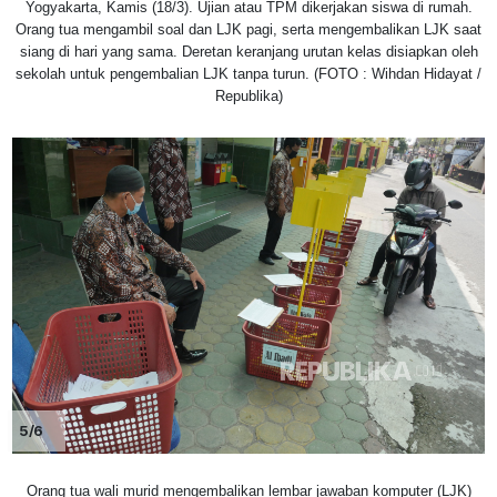
Yogyakarta, Kamis (18/3). Ujian atau TPM dikerjakan siswa di rumah.
Orang tua mengambil soal dan LJK pagi, serta mengembalikan LJK saat
siang di hari yang sama. Deretan keranjang urutan kelas disiapkan oleh
sekolah untuk pengembalian LJK tanpa turun. (FOTO : Wihdan Hidayat /
Republika)
5/6
Orang tua wali murid mengembalikan lembar jawaban komputer (LJK)