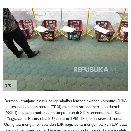
3/6
Deretan keranjang plastik pengembalian lembar jawaban komputer (LJK)
tes pendalaman materi (TPM) asesmen standar penilaian daerah
(ASPD) pelajaran matematika tanpa turun di SD Muhammadiyah Sapen,
Yogyakarta, Kamis (18/3). Ujian atau TPM dikerjakan siswa di rumah.
Orang tua mengambil soal dan LJK pagi, serta mengembalikan LJK saat
siang di hari yang sama. Deretan keranjang urutan kelas disiapkan oleh