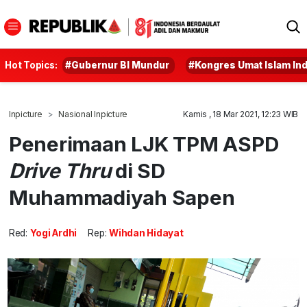
Hot Topics:
#Gubernur BI Mundur
#Kongres Umat Islam In
Inpicture
Nasional Inpicture
Kamis , 18 Mar 2021, 12:23 WIB
Penerimaan LJK TPM ASPD
Drive Thru
di SD
Muhammadiyah Sapen
Red:
Yogi Ardhi
Rep:
Wihdan Hidayat