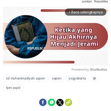
sumber : Republika
Baca selengkapnya
arrow_forward_ios
Powered by 
GliaStudios
sd muhammadiyah sapen
sapen
yogyakarta
ljk
Mute
tpm aspd