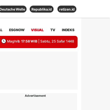
Deutsche Welle
Republika.id
retizen.id
AL
ESGNOW
VISUAL
TV
INDEKS
Maghrib
17:58 WIB
| Sabtu, 25 Safar 1448
Advertisement