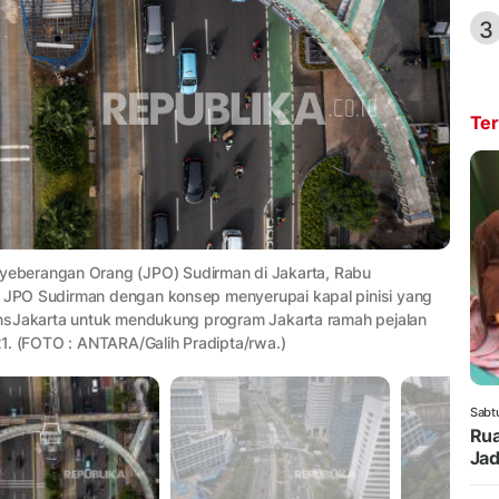
3
Ter
eberangan Orang (JPO) Sudirman di Jakarta, Rabu
si JPO Sudirman dengan konsep menyerupai kapal pinisi yang
TransJakarta untuk mendukung program Jakarta ramah pejalan
1. (FOTO : ANTARA/Galih Pradipta/rwa.)
Sabt
Rua
Jad