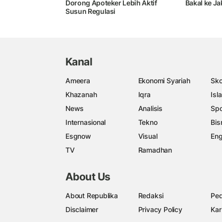
Dorong Apoteker Lebih Aktif
Bakal ke Ja
Susun Regulasi
Kanal
Ameera
Ekonomi Syariah
Sko
Khazanah
Iqra
Isl
News
Analisis
Spo
Internasional
Tekno
Bis
Esgnow
Visual
Eng
TV
Ramadhan
About Us
About Republika
Redaksi
Ped
Disclaimer
Privacy Policy
Kar