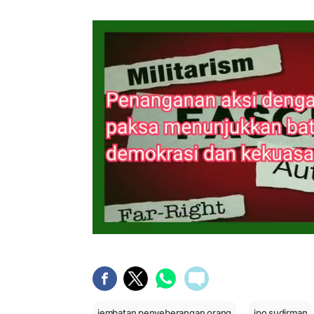
jembatan penyeberangan orang
jpo sudirman