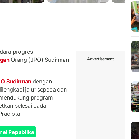
dara progres
Advertisement
ngan
Orang (JPO) Sudirman
O Sudirman
dengan
ilengkapi jalur sepeda dan
uk mendukung program
etkan selesai pada
radipta
nel Republika