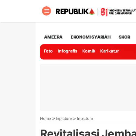
AMEERA
EKONOMI SYARIAH
SKOR
Foto
Infografis
Komik
Karikatur
>
>
Home
Inpicture
Inpicture
Revitalisasi Jem