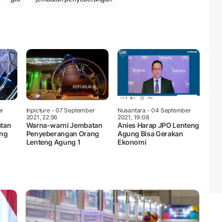
er
Inpicture
- 07 September
Nusantara
- 04 September
2021, 22:56
2021, 19:08
tan
Warna-warni Jembatan
Anies Harap JPO Lenteng
ang
Penyeberangan Orang
Agung Bisa Gerakan
Lenteng Agung 1
Ekonomi