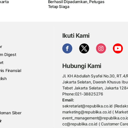
karta
Berhasil Dipadamkan, Petugas
Tetap Siaga
Ikuti Kami
r
am Digest
rt
Hubungi Kami
nis Finansial
Jl. KH Abdullah Syafei No.30, RT.4/R
lish
Jakarta Selatan, Daerah Khusus Ibu
Tebet Jakarta Selatan, Jakarta 128
Phone:021-38825276
Email:
sekretariat@republika.co.id (Redaks
marketing@republika.co.id ( Market
oman Siber
event_management@republika.co.id
ir
cc@republika.co.id ( Customer Care