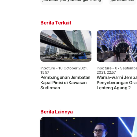
Berita Terkait
Inpicture
- 10 October 2021,
Inpicture
- 07 Septemb
15:57
2021, 22:57
Pembangunan Jembatan
Warna-warni Jemba
Kapal Pinisi di Kawasan
Penyeberangan Or
Sudirman
Lenteng Agung 2
Berita Lainnya