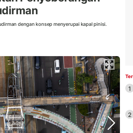
udirman
udirman dengan konsep menyerupai kapal pinisi.
Ter
1
2