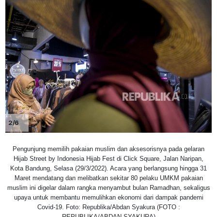
2/6
Pengunjung memilih pakaian muslim dan aksesorisnya pada gelaran
Hijab Street by Indonesia Hijab Fest di Click Square, Jalan Naripan,
Kota Bandung, Selasa (29/3/2022). Acara yang berlangsung hingga 31
Maret mendatang dan melibatkan sekitar 80 pelaku UMKM pakaian
muslim ini digelar dalam rangka menyambut bulan Ramadhan, sekaligus
upaya untuk membantu memulihkan ekonomi dari dampak pandemi
Covid-19. Foto: Republika/Abdan Syakura (FOTO :
REPUBLIKA/ABDAN SYAKURA)