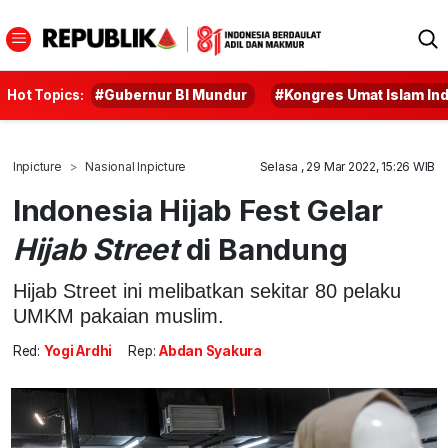
Hot Topics:
#Gubernur BI Mundur
#Kongres Umat Islam In
Inpicture
Nasional Inpicture
Selasa , 29 Mar 2022, 15:26 WIB
Indonesia Hijab Fest Gelar
Hijab Street
di Bandung
Hijab Street ini melibatkan sekitar 80 pelaku
UMKM pakaian muslim.
Red:
Yogi Ardhi
Rep:
Abdan Syakura