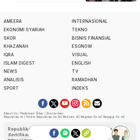
AMEERA
INTERNASIONAL
EKONOMI SYARIAH
TEKNO
SKOR
BISNIS FINANSIAL
KHAZANAH
ESGNOW
IQRA
VISUAL
ISLAM DIGEST
ENGLISH
NEWS
TV
ANALISIS
RAMADHAN
SPORT
INDEKS
About Us
|
Pedoman Siber
|
Disclaimer
Republika.id
|
Ihram.republika.co.id
|
Retizen.id
|
Rejabar.co.id
|
Rejogja.co.id
|
Republika telah diverifikasi oleh Dewan Pers
Sertifikat Nomor 1058/DP-Verifikasi/K/XII/2022