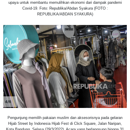
upaya untuk membantu memulihkan ekonomi dari dampak pandemi
Covid-19. Foto: Republika/Abdan Syakura (FOTO :
REPUBLIKA/ABDAN SYAKURA)
4/6
Pengunjung memilih pakaian muslim dan aksesorisnya pada gelaran
Hijab Street by Indonesia Hijab Fest di Click Square, Jalan Naripan,
Kota Bandung, Selasa (29/3/2022). Acara yang berlangsung hingga 31