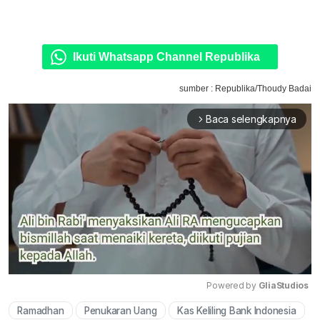
Ikuti Whatsapp Channel Republika
sumber : Republika/Thoudy Badai
Baca selengkapnya
arrow_forward_ios
Powered by 
GliaStudios
Ramadhan
Penukaran Uang
Kas Keliling Bank Indonesia
Mute