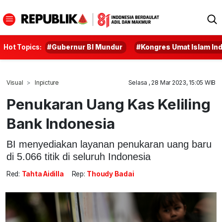
Hot Topics:
#Gubernur BI Mundur
#Kongres Umat Islam In
Visual
Inpicture
Selasa , 28 Mar 2023, 15:05 WIB
Penukaran Uang Kas Keliling
Bank Indonesia
BI menyediakan layanan penukaran uang baru
di 5.066 titik di seluruh Indonesia
Red:
Tahta Aidilla
Rep:
Thoudy Badai