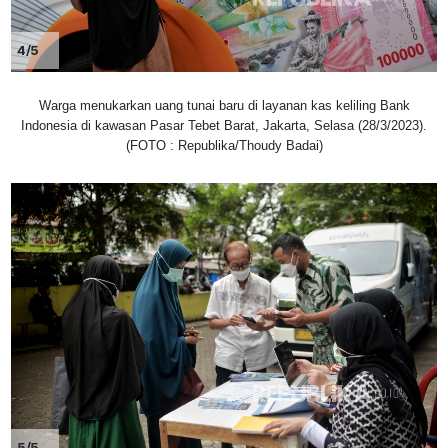
4/5
Warga menukarkan uang tunai baru di layanan kas keliling Bank
Indonesia di kawasan Pasar Tebet Barat, Jakarta, Selasa (28/3/2023).
(FOTO : Republika/Thoudy Badai)
5/5