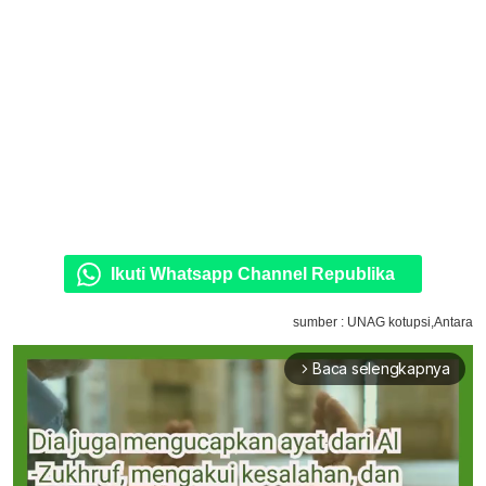
Ikuti Whatsapp Channel Republika
sumber : UNAG kotupsi,Antara
Baca selengkapnya
arrow_forward_ios