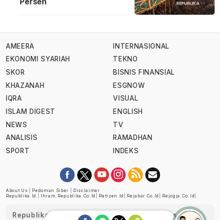
Persen
AMEERA
INTERNASIONAL
EKONOMI SYARIAH
TEKNO
SKOR
BISNIS FINANSIAL
KHAZANAH
ESGNOW
IQRA
VISUAL
ISLAM DIGEST
ENGLISH
NEWS
TV
ANALISIS
RAMADHAN
SPORT
INDEKS
About Us
|
Pedoman Siber
|
Disclaimer
Republika.id
|
Ihram.republika.co.id
|
Retizen.id
|
Rejabar.co.id
|
Rejogja.co.id
|
Republika telah diverifikasi oleh Dewan Pers