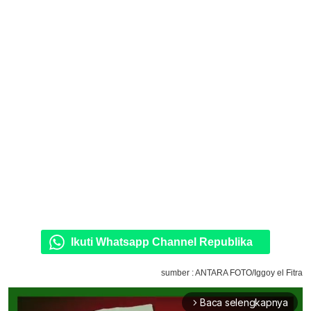
Ikuti Whatsapp Channel Republika
sumber : ANTARA FOTO/Iggoy el Fitra
Baca selengkapnya
arrow_forward_ios