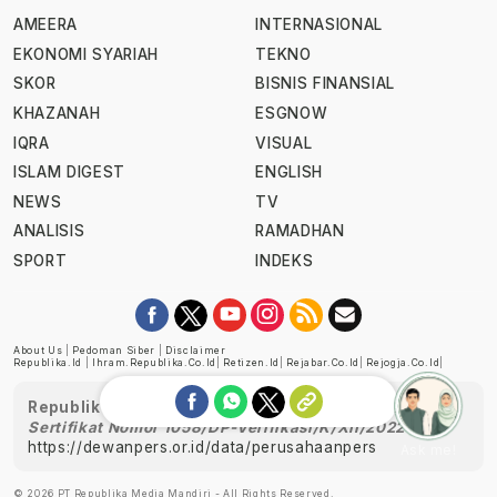
AMEERA
INTERNASIONAL
EKONOMI SYARIAH
TEKNO
SKOR
BISNIS FINANSIAL
KHAZANAH
ESGNOW
IQRA
VISUAL
ISLAM DIGEST
ENGLISH
NEWS
TV
ANALISIS
RAMADHAN
SPORT
INDEKS
About Us
|
Pedoman Siber
|
Disclaimer
Republika.id
|
Ihram.republika.co.id
|
Retizen.id
|
Rejabar.co.id
|
Rejogja.co.id
|
Republika telah diverifikasi oleh Dewan Pers
Sertifikat Nomor 1058/DP-Verifikasi/K/XII/2022
https://dewanpers.or.id/data/perusahaanpers
Ask me!
© 2026 PT Republika Media Mandiri - All Rights Reserved.