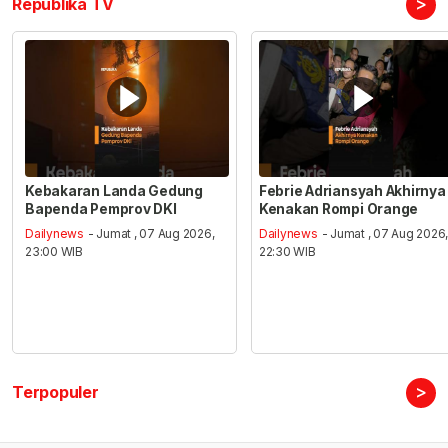
>
Republika TV
Kebakaran Landa Gedung
Febrie Adriansyah Akhirnya
Bapenda Pemprov DKI
Kenakan Rompi Orange
Dailynews
- Jumat , 07 Aug 2026,
Dailynews
- Jumat , 07 Aug 2026
23:00 WIB
22:30 WIB
>
Terpopuler