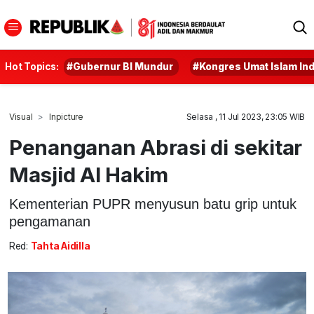
Hot Topics:
#Gubernur BI Mundur
#Kongres Umat Islam In
Visual
Inpicture
Selasa , 11 Jul 2023, 23:05 WIB
Penanganan Abrasi di sekitar
Masjid Al Hakim
Kementerian PUPR menyusun batu grip untuk
pengamanan
Red:
Tahta Aidilla