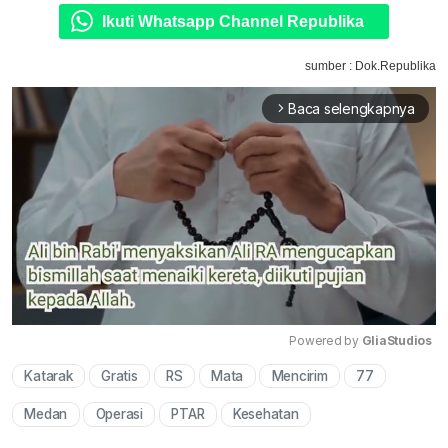
Ikuti Whatsapp Channel Republika
sumber : Dok.Republika
Baca selengkapnya
arrow_forward_ios
Powered by 
GliaStudios
Katarak
Gratis
RS
Mata
Mencirim
77
Mute
Medan
Operasi
PTAR
Kesehatan