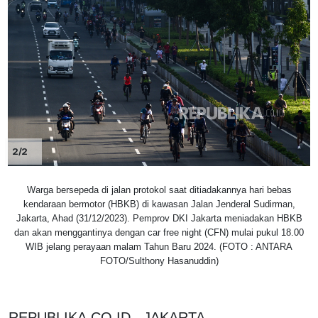
2/2
Warga bersepeda di jalan protokol saat ditiadakannya hari bebas
kendaraan bermotor (HBKB) di kawasan Jalan Jenderal Sudirman,
Jakarta, Ahad (31/12/2023). Pemprov DKI Jakarta meniadakan HBKB
dan akan menggantinya dengan car free night (CFN) mulai pukul 18.00
WIB jelang perayaan malam Tahun Baru 2024. (FOTO : ANTARA
FOTO/Sulthony Hasanuddin)
REPUBLIKA.CO.ID, JAKARTA. --