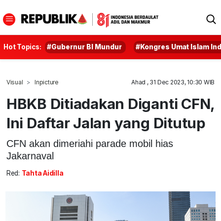
Hot Topics:
#Gubernur BI Mundur
#Kongres Umat Islam In
Visual
Inpicture
Ahad , 31 Dec 2023, 10:30 WIB
HBKB Ditiadakan Diganti CFN,
Ini Daftar Jalan yang Ditutup
CFN akan dimeriahi parade mobil hias
Jakarnaval
Red:
Tahta Aidilla