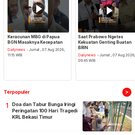
Keracunan MBG di Papua
Saat Prabowo Ngetes
BGN Masaknya Kecepatan
Kekuatan Genting Buatan
BRIN
Dailynews
- Jumat , 07 Aug 2026,
11:15 WIB
Dailynews
- Jumat , 07 Aug 2026
09:45 WIB
>
Terpopuler
Doa dan Tabur Bunga Iringi
1
Peringatan 100 Hari Tragedi
KRL Bekasi Timur