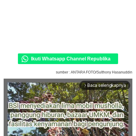
Ikuti Whatsapp Channel Republika
sumber : ANTARA FOTO/Sulthony Hasanuddin
Baca selengkapnya
arrow_forward_ios