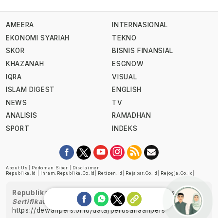
AMEERA
INTERNASIONAL
EKONOMI SYARIAH
TEKNO
SKOR
BISNIS FINANSIAL
KHAZANAH
ESGNOW
IQRA
VISUAL
ISLAM DIGEST
ENGLISH
NEWS
TV
ANALISIS
RAMADHAN
SPORT
INDEKS
About Us
|
Pedoman Siber
|
Disclaimer
Republika.id
|
Ihram.republika.co.id
|
Retizen.id
|
Rejabar.co.id
|
Rejogja.co.id
|
Republika telah diverifikasi oleh Dewan Pers
Sertifikat Nomor 1058/DP-Verifikasi/K/XII/2022
https://dewanpers.or.id/data/perusahaanpers