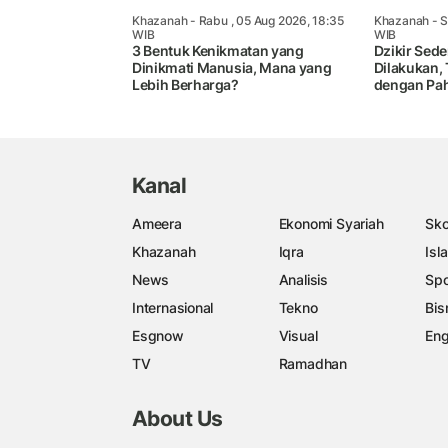
Khazanah
- Rabu , 05 Aug 2026, 18:35
Khazanah
- S
WIB
WIB
3 Bentuk Kenikmatan yang
Dzikir Sed
Dinikmati Manusia, Mana yang
Dilakukan, 
Lebih Berharga?
dengan Pah
Kanal
Ameera
Ekonomi Syariah
Sko
Khazanah
Iqra
Isl
News
Analisis
Spo
Internasional
Tekno
Bis
Esgnow
Visual
Eng
TV
Ramadhan
About Us