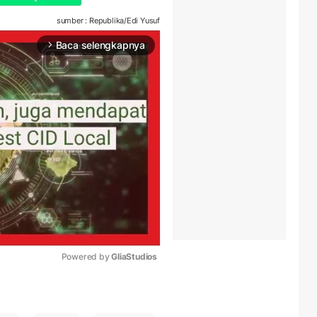
sumber : Republika/Edi Yusuf
Baca selengkapnya
arrow_forward_ios
Powered by 
GliaStudios
Mute