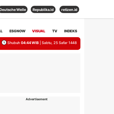
Deutsche Welle
Republika.id
retizen.id
AL
ESGNOW
VISUAL
TV
INDEKS
Shubuh
04:44 WIB
| Sabtu, 25 Safar 1448
Advertisement