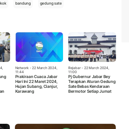
okok
bandung
gedung sate
4,
Network
- 22 March 2024,
Rejabar
- 22 March 2024,
11:44
11:00
ung
Prakiraan Cuaca Jabar
Pj Gubernur Jabar Bey
Hari Ini 22 Maret 2024,
Terapkan Aturan Gedung
Hujan Subang, Cianjur,
Sate Bebas Kendaraan
dan
Karawang
Bermotor Setiap Jumat