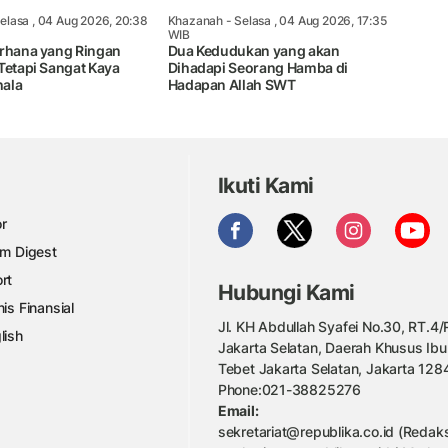
elasa , 04 Aug 2026, 20:38
Khazanah
- Selasa , 04 Aug 2026, 17:35
WIB
erhana yang Ringan
Dua Kedudukan yang akan
Tetapi Sangat Kaya
Dihadapi Seorang Hamba di
ala
Hadapan Allah SWT
Ikuti Kami
r
am Digest
rt
Hubungi Kami
nis Finansial
Jl. KH Abdullah Syafei No.30, RT.4/R
lish
Jakarta Selatan, Daerah Khusus Ibu
Tebet Jakarta Selatan, Jakarta 128
Phone:021-38825276
Email:
sekretariat@republika.co.id (Redaks