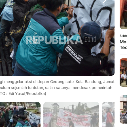
Sabt
Mom
Ted
gi menggelar aksi di depan Gedung sate, Kota Bandung, Jumat
rukan sejumlah tuntutan, salah satunya mendesak pemerintah
O : Edi Yusuf/Republika)