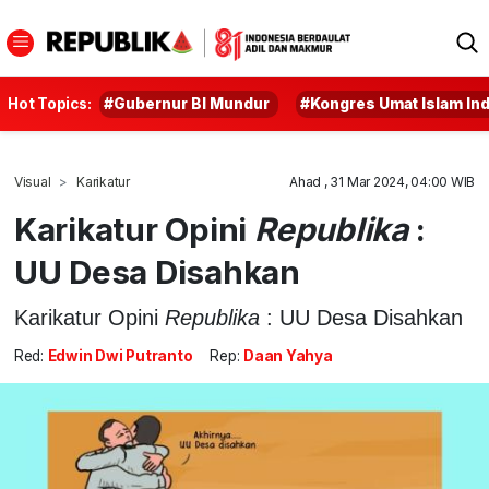
Hot Topics:
#Gubernur BI Mundur
#Kongres Umat Islam In
Visual
Karikatur
Ahad , 31 Mar 2024, 04:00 WIB
Karikatur Opini
Republika
:
UU Desa Disahkan
Karikatur Opini
Republika
: UU Desa Disahkan
Red:
Edwin Dwi Putranto
Rep:
Daan Yahya