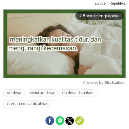
sumber : Republika
Baca selengkapnya
arrow_forward_ios
Powered by 
GliaStudios
uu desa
revisi uu desa
uu desa disahkan
Mute
revisi uu desa disahkan