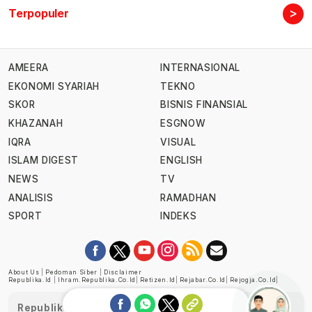
>
Terpopuler
AMEERA
INTERNASIONAL
EKONOMI SYARIAH
TEKNO
SKOR
BISNIS FINANSIAL
KHAZANAH
ESGNOW
IQRA
VISUAL
ISLAM DIGEST
ENGLISH
NEWS
TV
ANALISIS
RAMADHAN
SPORT
INDEKS
About Us
|
Pedoman Siber
|
Disclaimer
Republika.id
|
Ihram.republika.co.id
|
Retizen.id
|
Rejabar.co.id
|
Rejogja.co.id
|
Republika telah diverifikasi oleh Dewan Pers