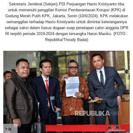
Sekretaris Jenderal (Sekjen) PDI Perjuangan Hasto Kristiyanto tiba
untuk memenuhi panggilan Komisi Pemberantasan Korupsi (KPK) di
Gedung Merah Putih KPK, Jakarta, Senin (10/6/2024). KPK melakukan
oemanggilan terhadap Hasto Kristiyanto untuk dimintai keterangannya
sebagai saksi dalam kasus dugaan suap penetapan calon anggota DPR
RI terpilih periode 2019-2024 dengan tersangka Harun Masiku. (FOTO :
Republika/Thoudy Badai)
7/8