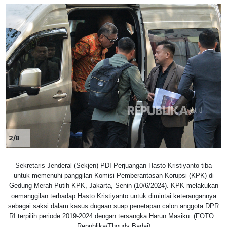
2/8
Sekretaris Jenderal (Sekjen) PDI Perjuangan Hasto Kristiyanto tiba
untuk memenuhi panggilan Komisi Pemberantasan Korupsi (KPK) di
Gedung Merah Putih KPK, Jakarta, Senin (10/6/2024). KPK melakukan
oemanggilan terhadap Hasto Kristiyanto untuk dimintai keterangannya
sebagai saksi dalam kasus dugaan suap penetapan calon anggota DPR
RI terpilih periode 2019-2024 dengan tersangka Harun Masiku. (FOTO :
Republika/Thoudy Badai)