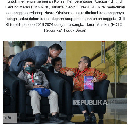
untuk memenuhi panggilan Komisi Pemberantasan Korupsi (KPK) di
Gedung Merah Putih KPK, Jakarta, Senin (10/6/2024). KPK melakukan
oemanggilan terhadap Hasto Kristiyanto untuk dimintai keterangannya
sebagai saksi dalam kasus dugaan suap penetapan calon anggota DPR
RI terpilih periode 2019-2024 dengan tersangka Harun Masiku. (FOTO :
Republika/Thoudy Badai)
6/8