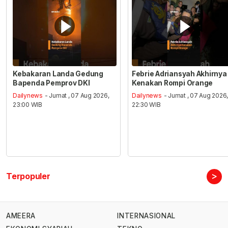
Kebakaran Landa Gedung
Febrie Adriansyah Akhirnya
Bapenda Pemprov DKI
Kenakan Rompi Orange
Dailynews
- Jumat , 07 Aug 2026,
Dailynews
- Jumat , 07 Aug 2026
23:00 WIB
22:30 WIB
>
Terpopuler
AMEERA
INTERNASIONAL