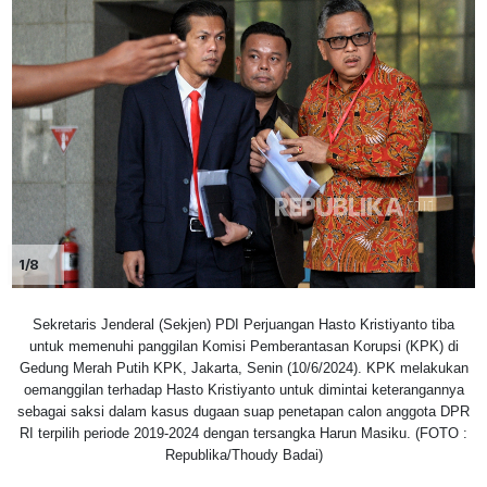
1/8
Sekretaris Jenderal (Sekjen) PDI Perjuangan Hasto Kristiyanto tiba
untuk memenuhi panggilan Komisi Pemberantasan Korupsi (KPK) di
Gedung Merah Putih KPK, Jakarta, Senin (10/6/2024). KPK melakukan
oemanggilan terhadap Hasto Kristiyanto untuk dimintai keterangannya
sebagai saksi dalam kasus dugaan suap penetapan calon anggota DPR
RI terpilih periode 2019-2024 dengan tersangka Harun Masiku. (FOTO :
Republika/Thoudy Badai)