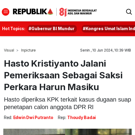
Hot Topics:
#Gubernur BI Mundur
#Kongres Umat Islam In
Visual
Inpicture
Senin , 10 Jun 2024, 10:39 WIB
Hasto Kristiyanto Jalani
Pemeriksaan Sebagai Saksi
Perkara Harun Masiku
Hasto diperiksa KPK terkait kasus dugaan suap
penetapan calon anggota DPR RI
Red:
Edwin Dwi Putranto
Rep:
Thoudy Badai