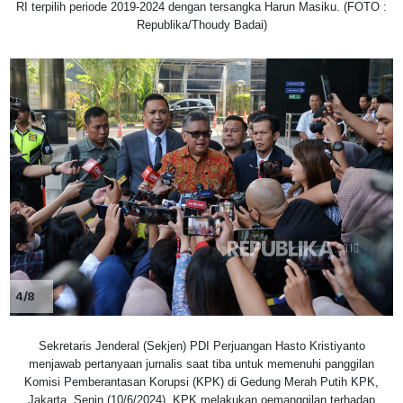
RI terpilih periode 2019-2024 dengan tersangka Harun Masiku. (FOTO :
Republika/Thoudy Badai)
4/8
Sekretaris Jenderal (Sekjen) PDI Perjuangan Hasto Kristiyanto
menjawab pertanyaan jurnalis saat tiba untuk memenuhi panggilan
Komisi Pemberantasan Korupsi (KPK) di Gedung Merah Putih KPK,
Jakarta, Senin (10/6/2024). KPK melakukan oemanggilan terhadap