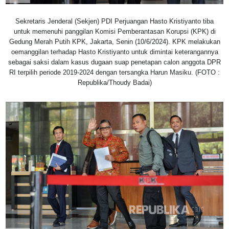
Sekretaris Jenderal (Sekjen) PDI Perjuangan Hasto Kristiyanto tiba
untuk memenuhi panggilan Komisi Pemberantasan Korupsi (KPK) di
Gedung Merah Putih KPK, Jakarta, Senin (10/6/2024). KPK melakukan
oemanggilan terhadap Hasto Kristiyanto untuk dimintai keterangannya
sebagai saksi dalam kasus dugaan suap penetapan calon anggota DPR
RI terpilih periode 2019-2024 dengan tersangka Harun Masiku. (FOTO :
Republika/Thoudy Badai)