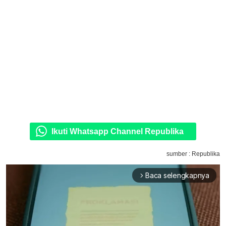
Ikuti Whatsapp Channel Republika
sumber : Republika
Baca selengkapnya
arrow_forward_ios