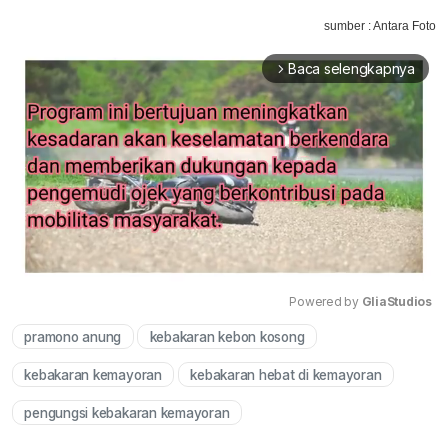
sumber : Antara Foto
Baca selengkapnya
arrow_forward_ios
Powered by 
GliaStudios
pramono anung
kebakaran kebon kosong
Mute
kebakaran kemayoran
kebakaran hebat di kemayoran
pengungsi kebakaran kemayoran