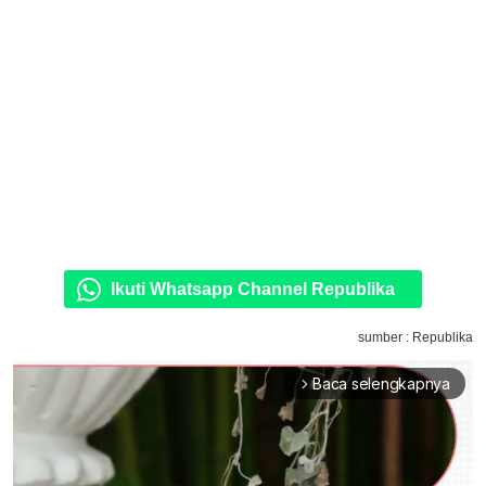
Ikuti Whatsapp Channel Republika
sumber : Republika
Baca selengkapnya
arrow_forward_ios