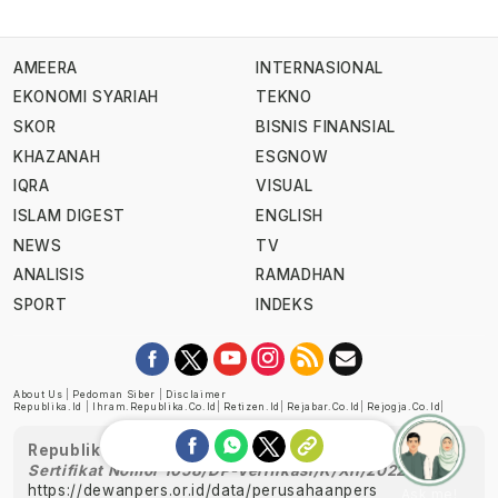
AMEERA
INTERNASIONAL
EKONOMI SYARIAH
TEKNO
SKOR
BISNIS FINANSIAL
KHAZANAH
ESGNOW
IQRA
VISUAL
ISLAM DIGEST
ENGLISH
NEWS
TV
ANALISIS
RAMADHAN
SPORT
INDEKS
About Us
|
Pedoman Siber
|
Disclaimer
Republika.id
|
Ihram.republika.co.id
|
Retizen.id
|
Rejabar.co.id
|
Rejogja.co.id
|
Republika telah diverifikasi oleh Dewan Pers
Sertifikat Nomor 1058/DP-Verifikasi/K/XII/2022
https://dewanpers.or.id/data/perusahaanpers
Ask me!