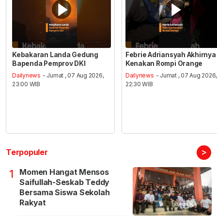
Kebakaran Landa Gedung
Febrie Adriansyah Akhirnya
Bapenda Pemprov DKI
Kenakan Rompi Orange
Dailynews
- Jumat , 07 Aug 2026,
Dailynews
- Jumat , 07 Aug 2026
23:00 WIB
22:30 WIB
>
Terpopuler
Momen Hangat Mensos
1
Saifullah-Seskab Teddy
Bersama Siswa Sekolah
Rakyat