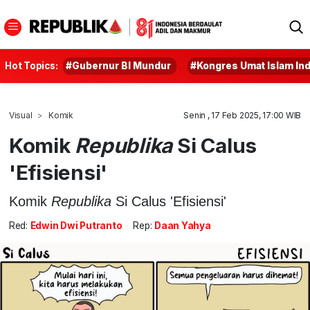
Hot Topics:
#Gubernur BI Mundur
#Kongres Umat Islam In
Visual
Komik
Senin , 17 Feb 2025, 17:00 WIB
Komik
Republika
Si Calus
'Efisiensi'
Komik
Republika
Si Calus 'Efisiensi'
Red:
Edwin Dwi Putranto
Rep:
Daan Yahya