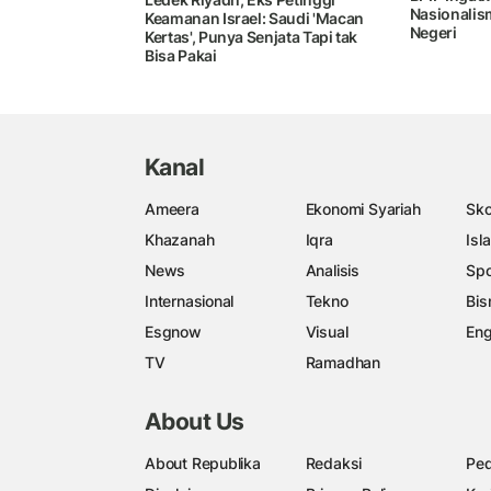
Nasionalism
Keamanan Israel: Saudi 'Macan
Negeri
Kertas', Punya Senjata Tapi tak
Bisa Pakai
Kanal
Ameera
Ekonomi Syariah
Sko
Khazanah
Iqra
Isl
News
Analisis
Spo
Internasional
Tekno
Bis
Esgnow
Visual
Eng
TV
Ramadhan
About Us
About Republika
Redaksi
Ped