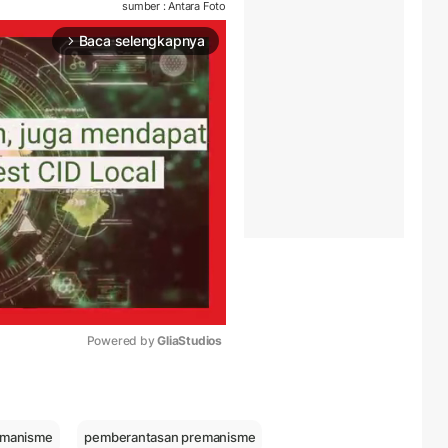
sumber : Antara Foto
Baca selengkapnya
arrow_forward_ios
Powered by 
GliaStudios
Mute
emanisme
pemberantasan premanisme