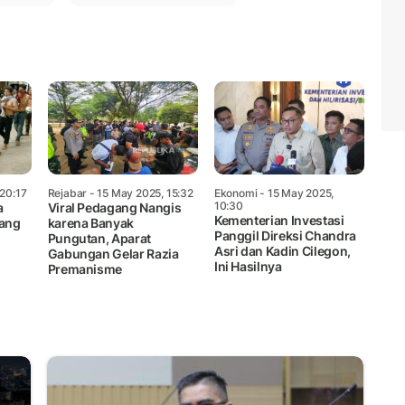
 20:17
Rejabar
- 15 May 2025, 15:32
Ekonomi
- 15 May 2025,
10:30
a
Viral Pedagang Nangis
Kementerian Investasi
rang
karena Banyak
Panggil Direksi Chandra
Pungutan, Aparat
Asri dan Kadin Cilegon,
Gabungan Gelar Razia
Ini Hasilnya
Premanisme