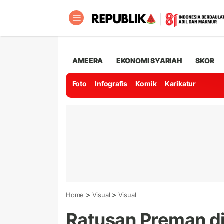
AMEERA
EKONOMI SYARIAH
SKOR
Foto
Infografis
Komik
Karikatur
>
>
Home
Visual
Visual
Ratusan Preman di