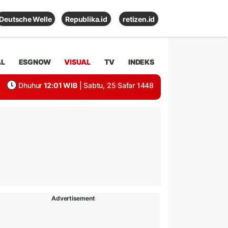
Deutsche Welle
Republika.id
retizen.id
AL
ESGNOW
VISUAL
TV
INDEKS
Dhuhur
12:01 WIB
| Sabtu, 25 Safar 1448
Advertisement