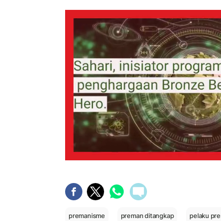
premanisme
preman ditangkap
pelaku pr