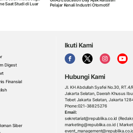
e Saat Studi di Luar
Pelajar Kenali Industri Otomotif
Ikuti Kami
r
am Digest
rt
Hubungi Kami
nis Finansial
Jl. KH Abdullah Syafei No.30, RT.4/R
lish
Jakarta Selatan, Daerah Khusus Ibu
Tebet Jakarta Selatan, Jakarta 128
Phone:021-38825276
Email:
sekretariat@republika.co.id (Redaks
marketing@republika.co.id ( Market
oman Siber
event_management@republika.co.id