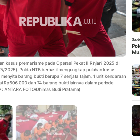
Sabt
Pol
Mus
n kasus premanisme pada Operasi Pekat II Rinjani 2025 di
/5/2025). Polda NTB berhasil mengungkap puluhan kasus
nyita barang bukti berupa 7 senjata tajam, 1 unit kendaraan
ai Rp606.000 dan 74 barang bukti lainnya dalam periode
O : ANTARA FOTO/Dhimas Budi Pratama)