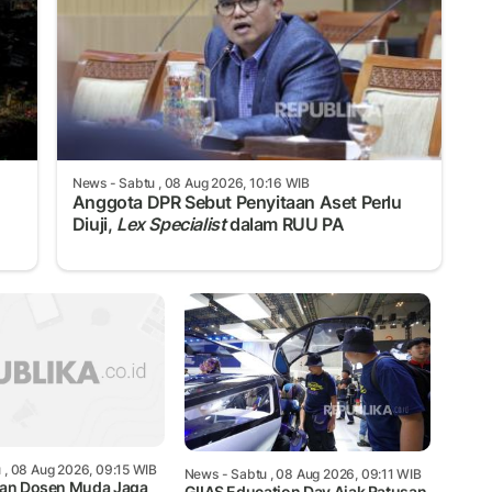
News
- Sabtu , 08 Aug 2026, 10:16 WIB
Anggota DPR Sebut Penyitaan Aset Perlu
Diuji,
Lex Specialist
dalam RUU PA
 , 08 Aug 2026, 09:15 WIB
News
- Sabtu , 08 Aug 2026, 09:11 WIB
kan Dosen Muda Jaga
GIIAS Education Day Ajak Ratusan