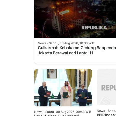
News
- Sabtu , 08 Aug 2026, 10:33 WIB
Gulkarmat: Kebakaran Gedung Bappenda
Jakarta Berawal dari Lantai 11
News
- Sabtu
News
- Sabtu , 08 Aug 2026, 09:43 WIB
BPIP Ingat
Ledek Riyadh, Eks Petinggi