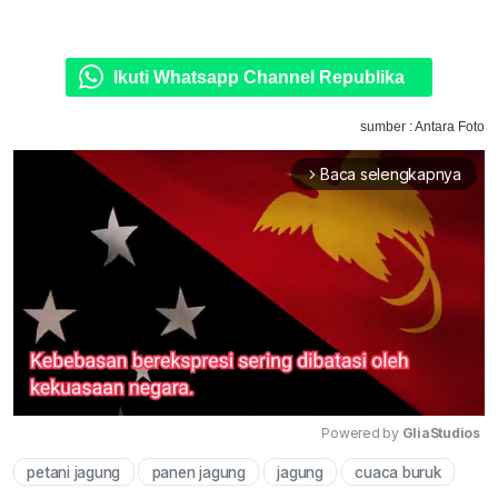
Ikuti Whatsapp Channel Republika
sumber : Antara Foto
Baca selengkapnya
arrow_forward_ios
Powered by 
GliaStudios
petani jagung
panen jagung
jagung
cuaca buruk
Mute