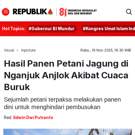
Hot Topics:
#Gubernur BI Mundur
#Kongres Umat Islam In
Visual
Inpicture
Rabu , 19 Nov 2025, 19:30 WIB
Hasil Panen Petani Jagung di
Nganjuk Anjlok Akibat Cuaca
Buruk
Sejumlah petani terpaksa melakukan panen
dini untuk menghindari pembusukan
Red:
Edwin Dwi Putranto