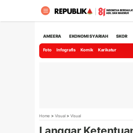
AMEERA
EKONOMI SYARIAH
SKOR
Foto
Infografis
Komik
Karikatur
>
>
Home
Visual
Visual
Langgar Ketentua