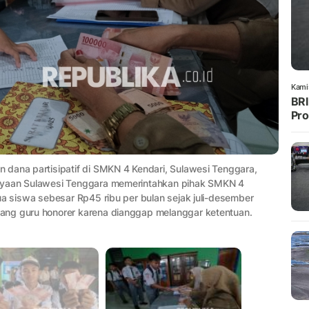
Kami
BRI
Pro
 dana partisipatif di SMKN 4 Kendari, Sulawesi Tenggara,
dayaan Sulawesi Tenggara memerintahkan pihak SMKN 4
ua siswa sebesar Rp45 ribu per bulan sejak juli-desember
ang guru honorer karena dianggap melanggar ketentuan.