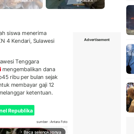
ah siswa menerima
Advertisement
KN 4 Kendari, Sulawesi
lawesi Tenggara
i
mengembalikan dana
p45 ribu per bulan sejak
ntuk membayar gaji 12
melanggar ketentuan.
nel Republika
sumber : Antara Foto
Baca selengkapnya
arrow_forward_ios