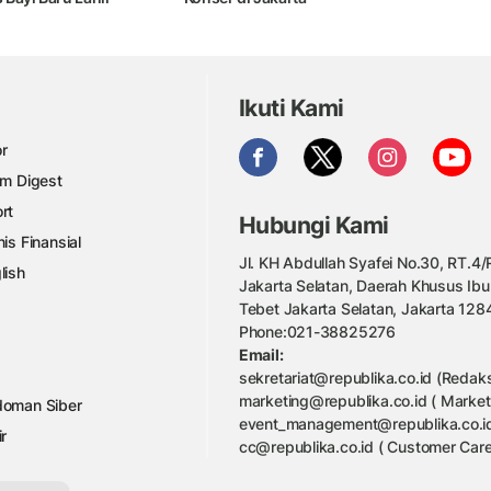
Ikuti Kami
r
am Digest
rt
Hubungi Kami
nis Finansial
Jl. KH Abdullah Syafei No.30, RT.4/R
lish
Jakarta Selatan, Daerah Khusus Ibu
Tebet Jakarta Selatan, Jakarta 128
Phone:021-38825276
Email:
sekretariat@republika.co.id (Redaks
marketing@republika.co.id ( Market
oman Siber
event_management@republika.co.id
ir
cc@republika.co.id ( Customer Care