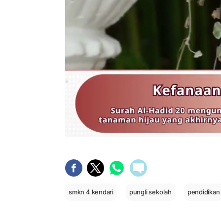
smkn 4 kendari
pungli sekolah
pendidikan