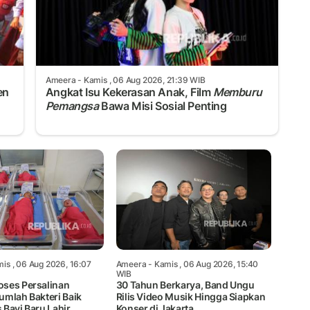
Ameera
- Kamis , 06 Aug 2026, 21:39 WIB
en
Angkat Isu Kekerasan Anak, Film
Memburu
Pemangsa
Bawa Misi Sosial Penting
is , 06 Aug 2026, 16:07
Ameera
- Kamis , 06 Aug 2026, 15:40
WIB
ses Persalinan
30 Tahun Berkarya, Band Ungu
umlah Bakteri Baik
Rilis Video Musik Hingga Siapkan
 Bayi Baru Lahir
Konser di Jakarta