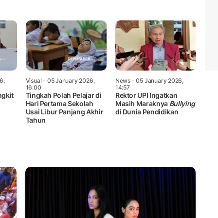
6,
Visual
- 05 January 2026,
News
- 05 January 2026,
16:00
14:57
gkit
Tingkah Polah Pelajar di
Rektor UPI Ingatkan
Hari Pertama Sekolah
Masih Maraknya
Bullying
Usai Libur Panjang Akhir
di Dunia Pendidikan
Tahun