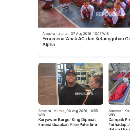
Ameera
- Jumat , 07 Aug 2026, 10:17 WIB
Fenomena 'Anak AC' dan Ketangguhan G
Alpha
Ameera
- Kamis , 06 Aug 2026, 16:55
Ameera
- Kam
WIB
WIB
Karyawan Burger King Dipecat
Dampak Pro
karena Ucapkan ‘Free Palestine’
Terhadap J
dalam Usus