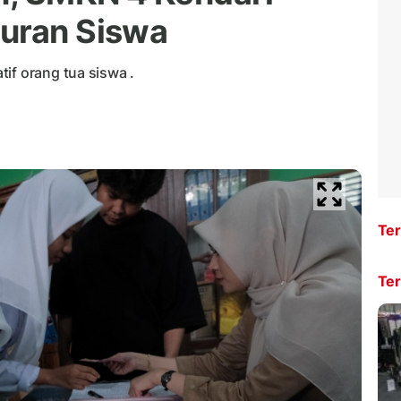
Iuran Siswa
if orang tua siswa .
Ter
Ter