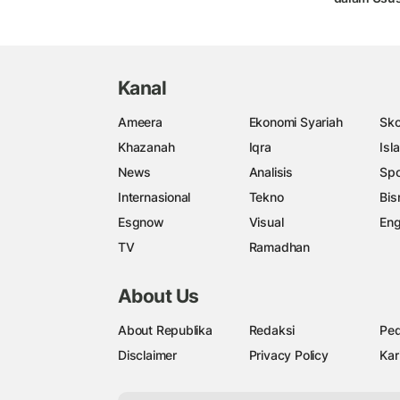
Kanal
Ameera
Ekonomi Syariah
Sko
Khazanah
Iqra
Isl
News
Analisis
Spo
Internasional
Tekno
Bis
Esgnow
Visual
Eng
TV
Ramadhan
About Us
About Republika
Redaksi
Ped
Disclaimer
Privacy Policy
Kar