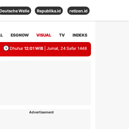
Deutsche Welle
Republika.id
retizen.id
AL
ESGNOW
VISUAL
TV
INDEKS
Dhuhur
12:01 WIB
| Jumat, 24 Safar 1448
Advertisement