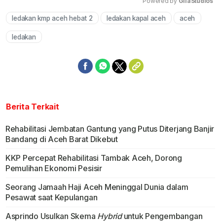
Powered by 
GliaStudios
ledakan kmp aceh hebat 2
ledakan kapal aceh
aceh
Mute
ledakan
Berita Terkait
Rehabilitasi Jembatan Gantung yang Putus Diterjang Banjir
Bandang di Aceh Barat Dikebut
KKP Percepat Rehabilitasi Tambak Aceh, Dorong
Pemulihan Ekonomi Pesisir
Seorang Jamaah Haji Aceh Meninggal Dunia dalam
Pesawat saat Kepulangan
Asprindo Usulkan Skema
Hybrid
untuk Pengembangan