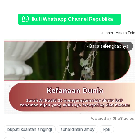
Ikuti Whatsapp Channel Republika
sumber : Antara Foto
Baca selengkapnya
arrow_forward_ios
Powered by 
GliaStudios
bupati kuantan singingi
suhardiman amby
kpk
Mute