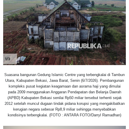
1/3
Suasana bangunan Gedung Islamic Centre yang terbengkalai di Tambun
Utara, Kabupaten Bekasi, Jawa Barat, Senin (6/7/2026). Pembangunan
kompleks pusat kegiatan keagamaan dan asrama haji yang dimulai
pada 2009 menggunakan Anggaran Pendapatan dan Belanja Daerah
(APBD) Kabupaten Bekasi senilai Rp50 miliar tersebut terhenti sejak
2012 setelah muncul dugaan tindak pidana korupsi yang mengakibatkan
kerugian negara sebesar Rp8,9 miliar sehingga menyebabkan
kondisinya terbengkalai. (FOTO : ANTARA FOTO/Darryl Ramadhan)