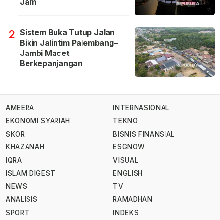
Jam
Sistem Buka Tutup Jalan
2
Bikin Jalintim Palembang–
Jambi Macet
Berkepanjangan
AMEERA
INTERNASIONAL
EKONOMI SYARIAH
TEKNO
SKOR
BISNIS FINANSIAL
KHAZANAH
ESGNOW
IQRA
VISUAL
ISLAM DIGEST
ENGLISH
NEWS
TV
ANALISIS
RAMADHAN
SPORT
INDEKS