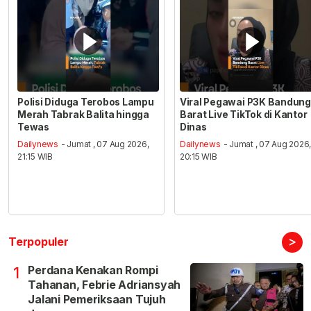
Polisi Diduga Terobos Lampu
Viral Pegawai P3K Bandung
Merah Tabrak Balita hingga
Barat Live TikTok di Kantor
Tewas
Dinas
Dailynews
- Jumat , 07 Aug 2026,
Dailynews
- Jumat , 07 Aug 2026
21:15 WIB
20:15 WIB
>
Terpopuler
Perdana Kenakan Rompi
1
Tahanan, Febrie Adriansyah
Jalani Pemeriksaan Tujuh