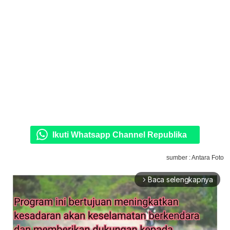
Ikuti Whatsapp Channel Republika
sumber : Antara Foto
Baca selengkapnya
arrow_forward_ios