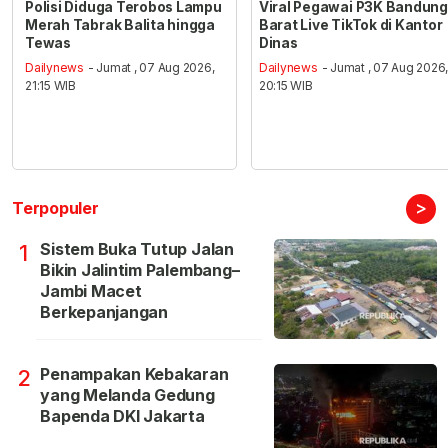
Polisi Diduga Terobos Lampu
Viral Pegawai P3K Bandung
Merah Tabrak Balita hingga
Barat Live TikTok di Kantor
Tewas
Dinas
Dailynews
- Jumat , 07 Aug 2026,
Dailynews
- Jumat , 07 Aug 2026
21:15 WIB
20:15 WIB
>
Terpopuler
Sistem Buka Tutup Jalan
1
Bikin Jalintim Palembang–
Jambi Macet
Berkepanjangan
Penampakan Kebakaran
2
yang Melanda Gedung
Bapenda DKI Jakarta