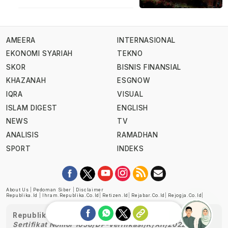
AMEERA
INTERNASIONAL
EKONOMI SYARIAH
TEKNO
SKOR
BISNIS FINANSIAL
KHAZANAH
ESGNOW
IQRA
VISUAL
ISLAM DIGEST
ENGLISH
NEWS
TV
ANALISIS
RAMADHAN
SPORT
INDEKS
About Us
|
Pedoman Siber
|
Disclaimer
Republika.id
|
Ihram.republika.co.id
|
Retizen.id
|
Rejabar.co.id
|
Rejogja.co.id
|
Republika telah diverifikasi oleh Dewan Pers
Sertifikat Nomor 1058/DP-Verifikasi/K/XII/2022