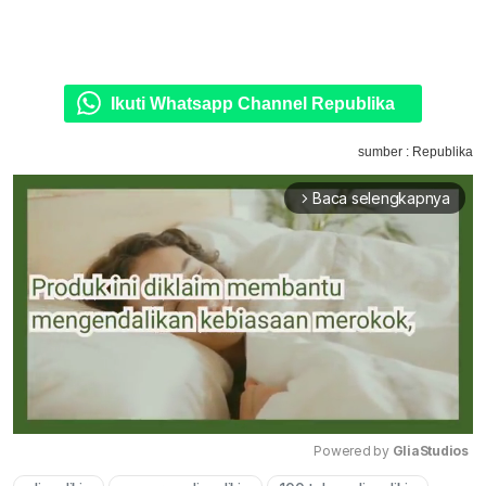
Ikuti Whatsapp Channel Republika
sumber : Republika
Baca selengkapnya
arrow_forward_ios
Powered by 
GliaStudios