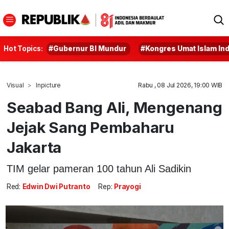
Hot Topics:
#Gubernur BI Mundur
#Kongres Umat Islam In
Visual
Inpicture
Rabu , 08 Jul 2026, 19:00 WIB
Seabad Bang Ali, Mengenang
Jejak Sang Pembaharu
Jakarta
TIM gelar pameran 100 tahun Ali Sadikin
Red:
Edwin Dwi Putranto
Rep:
Prayogi