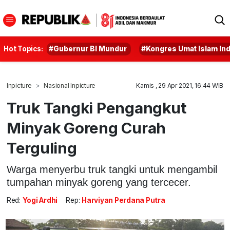
Hot Topics:
#Gubernur BI Mundur
#Kongres Umat Islam In
Inpicture
Nasional Inpicture
Kamis , 29 Apr 2021, 16:44 WIB
Truk Tangki Pengangkut
Minyak Goreng Curah
Terguling
Warga menyerbu truk tangki untuk mengambil
tumpahan minyak goreng yang tercecer.
Red:
Yogi Ardhi
Rep:
Harviyan Perdana Putra