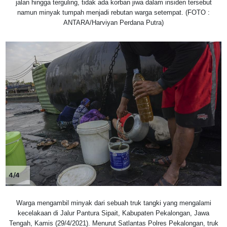
jalan hingga terguling, tidak ada korban jiwa dalam insiden tersebut
namun minyak tumpah menjadi rebutan warga setempat. (FOTO :
ANTARA/Harviyan Perdana Putra)
4/4
Warga mengambil minyak dari sebuah truk tangki yang mengalami
kecelakaan di Jalur Pantura Sipait, Kabupaten Pekalongan, Jawa
Tengah, Kamis (29/4/2021). Menurut Satlantas Polres Pekalongan, truk