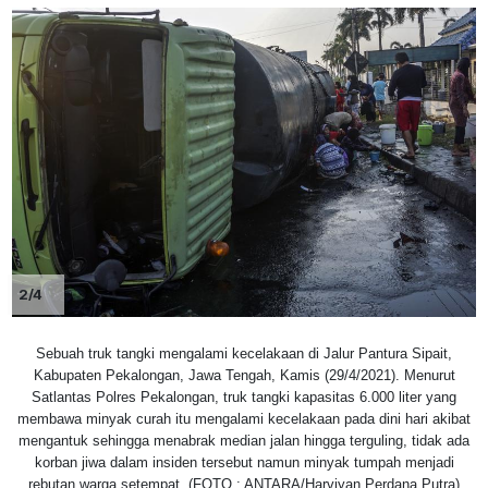
2/4
Sebuah truk tangki mengalami kecelakaan di Jalur Pantura Sipait,
Kabupaten Pekalongan, Jawa Tengah, Kamis (29/4/2021). Menurut
Satlantas Polres Pekalongan, truk tangki kapasitas 6.000 liter yang
membawa minyak curah itu mengalami kecelakaan pada dini hari akibat
mengantuk sehingga menabrak median jalan hingga terguling, tidak ada
korban jiwa dalam insiden tersebut namun minyak tumpah menjadi
rebutan warga setempat. (FOTO : ANTARA/Harviyan Perdana Putra)