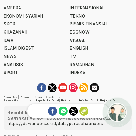
AMEERA
INTERNASIONAL
EKONOMI SYARIAH
TEKNO
SKOR
BISNIS FINANSIAL
KHAZANAH
ESGNOW
IQRA
VISUAL
ISLAM DIGEST
ENGLISH
NEWS
TV
ANALISIS
RAMADHAN
SPORT
INDEKS
About Us
|
Pedoman Siber
|
Disclaimer
Republika.id
|
Ihram.republika.co.id
|
Retizen.id
|
Rejabar.co.id
|
Rejogja.co.id
|
Republika telah diverifikasi oleh Dewan Pers
Sertifikat Nomor 1058/DP-Verifikasi/K/XII/2022
https://dewanpers.or.id/data/perusahaanpers
Ask me!