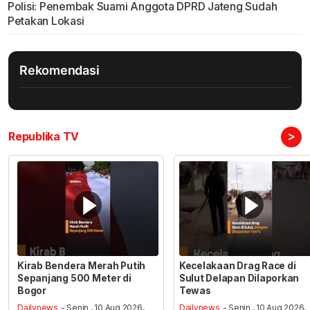
Polisi: Penembak Suami Anggota DPRD Jateng Sudah
Petakan Lokasi
Rekomendasi
>
Republika TV
Kirab Bendera Merah Putih
Kecelakaan Drag Race di
Sepanjang 500 Meter di
Sulut Delapan Dilaporkan
Bogor
Tewas
Dailynews
- Senin , 10 Aug 2026,
Dailynews
- Senin , 10 Aug 2026,