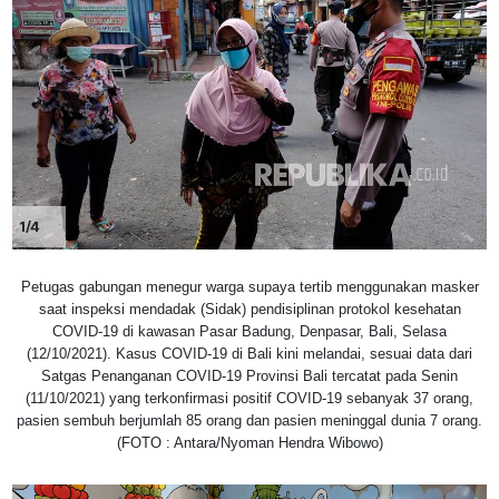
1/4
Petugas gabungan menegur warga supaya tertib menggunakan masker
saat inspeksi mendadak (Sidak) pendisiplinan protokol kesehatan
COVID-19 di kawasan Pasar Badung, Denpasar, Bali, Selasa
(12/10/2021). Kasus COVID-19 di Bali kini melandai, sesuai data dari
Satgas Penanganan COVID-19 Provinsi Bali tercatat pada Senin
(11/10/2021) yang terkonfirmasi positif COVID-19 sebanyak 37 orang,
pasien sembuh berjumlah 85 orang dan pasien meninggal dunia 7 orang.
(FOTO : Antara/Nyoman Hendra Wibowo)