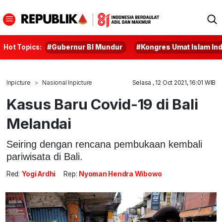
Hot Topics:
#Gubernur BI Mundur
#Kongres Umat Islam In
Inpicture
Nasional Inpicture
Selasa , 12 Oct 2021, 16:01 WIB
Kasus Baru Covid-19 di Bali
Melandai
Seiring dengan rencana pembukaan kembali
pariwisata di Bali.
Red:
Yogi Ardhi
Rep:
Nyoman Hendra Wibowo