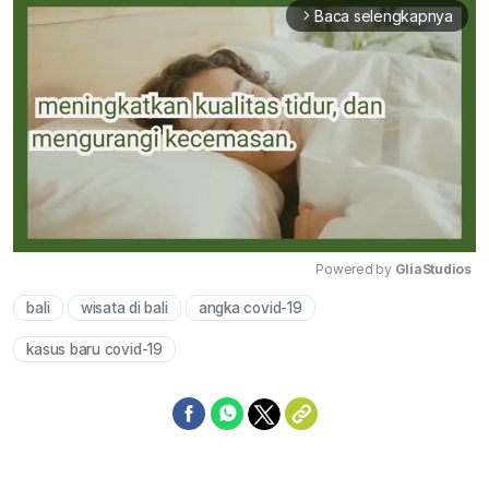
Baca selengkapnya
arrow_forward_ios
Powered by 
GliaStudios
bali
wisata di bali
angka covid-19
Mute
kasus baru covid-19