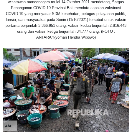
wisatawan mancanegara mulai 14 Oktober 2021 mendatang, Satgas
Penanganan COVID-19 Provinsi Bali mendata capaian vaksinasi
COVID-19 yang menyasar SDM kesehatan, petugas pelayanan publik,
lansia, dan masyarakat pada Senin (11/10/2021) tersebut untuk vaksin
pertama berjumlah 3.366.951 orang, vaksin kedua berjumlah 2.816.443
orang dan vaksin ketiga berjumlah 34.777 orang. (FOTO :
ANTARA/Nyoman Hendra Wibowo)
4/4