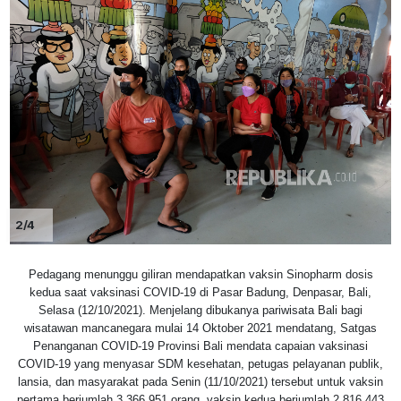
2/4
Pedagang menunggu giliran mendapatkan vaksin Sinopharm dosis
kedua saat vaksinasi COVID-19 di Pasar Badung, Denpasar, Bali,
Selasa (12/10/2021). Menjelang dibukanya pariwisata Bali bagi
wisatawan mancanegara mulai 14 Oktober 2021 mendatang, Satgas
Penanganan COVID-19 Provinsi Bali mendata capaian vaksinasi
COVID-19 yang menyasar SDM kesehatan, petugas pelayanan publik,
lansia, dan masyarakat pada Senin (11/10/2021) tersebut untuk vaksin
pertama berjumlah 3.366.951 orang, vaksin kedua berjumlah 2.816.443