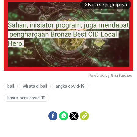
Baca selengkapnya
arrow_forward_ios
Powered by 
GliaStudios
bali
wisata di bali
angka covid-19
Mute
kasus baru covid-19