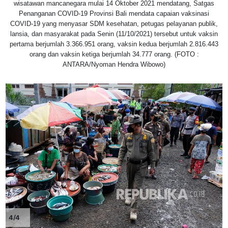
wisatawan mancanegara mulai 14 Oktober 2021 mendatang, Satgas
Penanganan COVID-19 Provinsi Bali mendata capaian vaksinasi
COVID-19 yang menyasar SDM kesehatan, petugas pelayanan publik,
lansia, dan masyarakat pada Senin (11/10/2021) tersebut untuk vaksin
pertama berjumlah 3.366.951 orang, vaksin kedua berjumlah 2.816.443
orang dan vaksin ketiga berjumlah 34.777 orang. (FOTO :
ANTARA/Nyoman Hendra Wibowo)
4/4