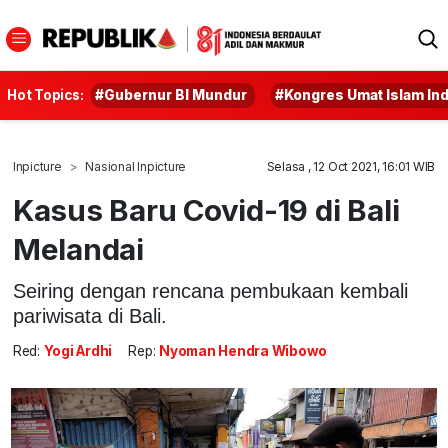
Hot Topics:
#Gubernur BI Mundur
#Kongres Umat Islam In
Inpicture
Nasional Inpicture
Selasa , 12 Oct 2021, 16:01 WIB
Kasus Baru Covid-19 di Bali
Melandai
Seiring dengan rencana pembukaan kembali
pariwisata di Bali.
Red:
Yogi Ardhi
Rep:
Nyoman Hendra Wibowo