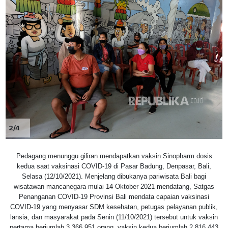
2/4
Pedagang menunggu giliran mendapatkan vaksin Sinopharm dosis
kedua saat vaksinasi COVID-19 di Pasar Badung, Denpasar, Bali,
Selasa (12/10/2021). Menjelang dibukanya pariwisata Bali bagi
wisatawan mancanegara mulai 14 Oktober 2021 mendatang, Satgas
Penanganan COVID-19 Provinsi Bali mendata capaian vaksinasi
COVID-19 yang menyasar SDM kesehatan, petugas pelayanan publik,
lansia, dan masyarakat pada Senin (11/10/2021) tersebut untuk vaksin
pertama berjumlah 3.366.951 orang, vaksin kedua berjumlah 2.816.443