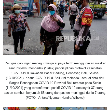
1/4
Petugas gabungan menegur warga supaya tertib menggunakan masker
saat inspeksi mendadak (Sidak) pendisiplinan protokol kesehatan
COVID-19 di kawasan Pasar Badung, Denpasar, Bali, Selasa
(12/10/2021). Kasus COVID-19 di Bali kini melandai, sesuai data dari
Satgas Penanganan COVID-19 Provinsi Bali tercatat pada Senin
(11/10/2021) yang terkonfirmasi positif COVID-19 sebanyak 37 orang,
pasien sembuh berjumlah 85 orang dan pasien meninggal dunia 7 orang.
(FOTO : Antara/Nyoman Hendra Wibowo)