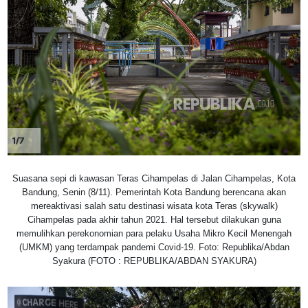
1/7
Suasana sepi di kawasan Teras Cihampelas di Jalan Cihampelas, Kota
Bandung, Senin (8/11). Pemerintah Kota Bandung berencana akan
mereaktivasi salah satu destinasi wisata kota Teras (skywalk)
Cihampelas pada akhir tahun 2021. Hal tersebut dilakukan guna
memulihkan perekonomian para pelaku Usaha Mikro Kecil Menengah
(UMKM) yang terdampak pandemi Covid-19. Foto: Republika/Abdan
Syakura (FOTO : REPUBLIKA/ABDAN SYAKURA)