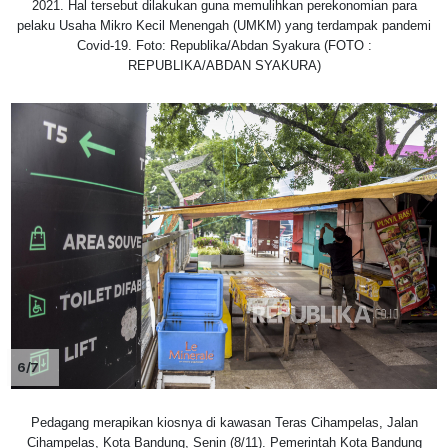
2021. Hal tersebut dilakukan guna memulihkan perekonomian para
pelaku Usaha Mikro Kecil Menengah (UMKM) yang terdampak pandemi
Covid-19. Foto: Republika/Abdan Syakura (FOTO :
REPUBLIKA/ABDAN SYAKURA)
6/7
Pedagang merapikan kiosnya di kawasan Teras Cihampelas, Jalan
Cihampelas, Kota Bandung, Senin (8/11). Pemerintah Kota Bandung