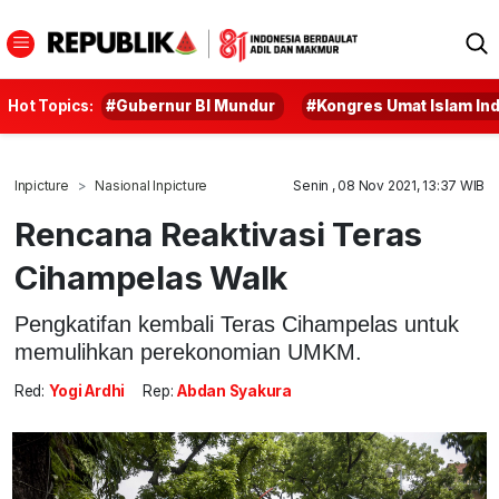
Hot Topics:
#Gubernur BI Mundur
#Kongres Umat Islam In
Inpicture
Nasional Inpicture
Senin , 08 Nov 2021, 13:37 WIB
Rencana Reaktivasi Teras
Cihampelas Walk
Pengkatifan kembali Teras Cihampelas untuk
memulihkan perekonomian UMKM.
Red:
Yogi Ardhi
Rep:
Abdan Syakura