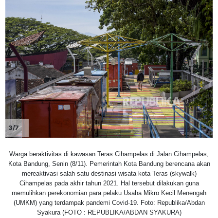
3/7
Warga beraktivitas di kawasan Teras Cihampelas di Jalan Cihampelas,
Kota Bandung, Senin (8/11). Pemerintah Kota Bandung berencana akan
mereaktivasi salah satu destinasi wisata kota Teras (skywalk)
Cihampelas pada akhir tahun 2021. Hal tersebut dilakukan guna
memulihkan perekonomian para pelaku Usaha Mikro Kecil Menengah
(UMKM) yang terdampak pandemi Covid-19. Foto: Republika/Abdan
Syakura (FOTO : REPUBLIKA/ABDAN SYAKURA)