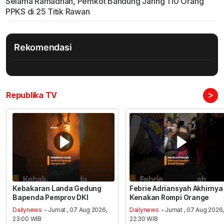
Selama Ramadhan, Pemkot Bandung Jaring 110 Orang
PPKS di 25 Titik Rawan
Rekomendasi
>
Republika TV
Kebakaran Landa Gedung
Febrie Adriansyah Akhirnya
Bapenda Pemprov DKI
Kenakan Rompi Orange
Dailynews
- Jumat , 07 Aug 2026,
Dailynews
- Jumat , 07 Aug 2026
23:00 WIB
22:30 WIB