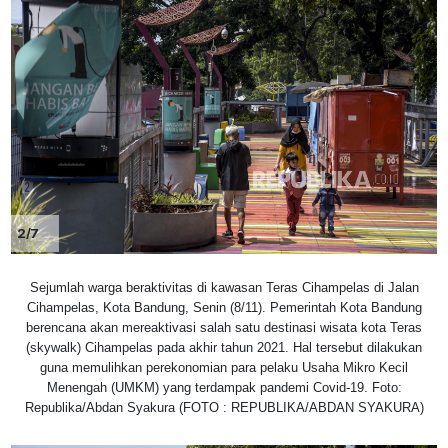
2/7
Sejumlah warga beraktivitas di kawasan Teras Cihampelas di Jalan
Cihampelas, Kota Bandung, Senin (8/11). Pemerintah Kota Bandung
berencana akan mereaktivasi salah satu destinasi wisata kota Teras
(skywalk) Cihampelas pada akhir tahun 2021. Hal tersebut dilakukan
guna memulihkan perekonomian para pelaku Usaha Mikro Kecil
Menengah (UMKM) yang terdampak pandemi Covid-19. Foto:
Republika/Abdan Syakura (FOTO : REPUBLIKA/ABDAN SYAKURA)