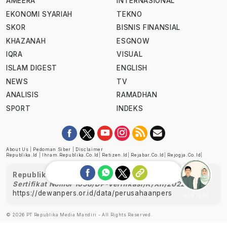
AMEERA
INTERNASIONAL
EKONOMI SYARIAH
TEKNO
SKOR
BISNIS FINANSIAL
KHAZANAH
ESGNOW
IQRA
VISUAL
ISLAM DIGEST
ENGLISH
NEWS
TV
ANALISIS
RAMADHAN
SPORT
INDEKS
About Us
|
Pedoman Siber
|
Disclaimer
Republika.id
|
Ihram.republika.co.id
|
Retizen.id
|
Rejabar.co.id
|
Rejogja.co.id
|
Republika telah diverifikasi oleh Dewan Pers
Sertifikat Nomor 1058/DP-Verifikasi/K/XII/2022
https://dewanpers.or.id/data/perusahaanpers
Ask me!
© 2026 PT Republika Media Mandiri - All Rights Reserved.