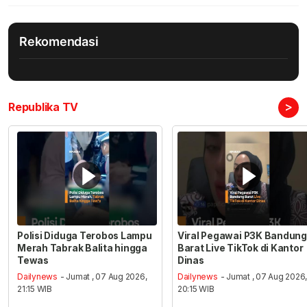
Rekomendasi
>
Republika TV
Polisi Diduga Terobos Lampu
Viral Pegawai P3K Bandung
Merah Tabrak Balita hingga
Barat Live TikTok di Kantor
Tewas
Dinas
Dailynews
- Jumat , 07 Aug 2026,
Dailynews
- Jumat , 07 Aug 2026
21:15 WIB
20:15 WIB