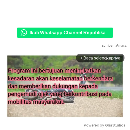
Ikuti Whatsapp Channel Republika
sumber : Antara
Baca selengkapnya
arrow_forward_ios
Powered by 
GliaStudios