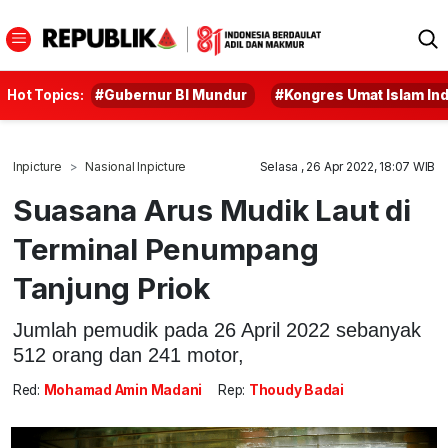
Hot Topics:
#Gubernur BI Mundur
#Kongres Umat Islam In
Inpicture
Nasional Inpicture
Selasa , 26 Apr 2022, 18:07 WIB
Suasana Arus Mudik Laut di
Terminal Penumpang
Tanjung Priok
Jumlah pemudik pada 26 April 2022 sebanyak
512 orang dan 241 motor,
Red:
Mohamad Amin Madani
Rep:
Thoudy Badai