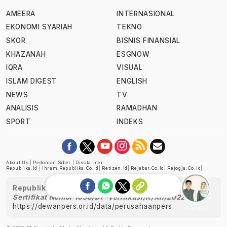
AMEERA
INTERNASIONAL
EKONOMI SYARIAH
TEKNO
SKOR
BISNIS FINANSIAL
KHAZANAH
ESGNOW
IQRA
VISUAL
ISLAM DIGEST
ENGLISH
NEWS
TV
ANALISIS
RAMADHAN
SPORT
INDEKS
About Us
|
Pedoman Siber
|
Disclaimer
Republika.id
|
Ihram.republika.co.id
|
Retizen.id
|
Rejabar.co.id
|
Rejogja.co.id
|
Republika telah diverifikasi oleh Dewan Pers
Sertifikat Nomor 1058/DP-Verifikasi/K/XII/2022
https://dewanpers.or.id/data/perusahaanpers
Ask me!