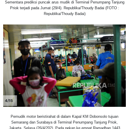
Sementara prediksi puncak arus mudik di Terminal Penumpang Tanjung
Priok terjadi pada Jumat (29/4). Republika/Thoudy Badai (FOTO :
Republika/Thoudy Badai)
4/15
Pemudik motor beristirahat di dalam Kapal KM Dobonsolo tujuan
Semarang dan Surabaya di Terminal Penumpang Tanjung Priok,
Jakarta, Selasa (26/4/202). Pada pekan ke empat Ramadhan 1443