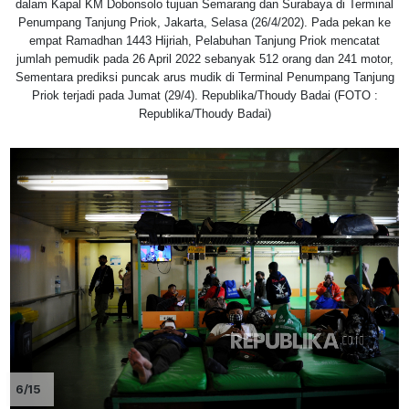
dalam Kapal KM Dobonsolo tujuan Semarang dan Surabaya di Terminal
Penumpang Tanjung Priok, Jakarta, Selasa (26/4/202). Pada pekan ke
empat Ramadhan 1443 Hijriah, Pelabuhan Tanjung Priok mencatat
jumlah pemudik pada 26 April 2022 sebanyak 512 orang dan 241 motor,
Sementara prediksi puncak arus mudik di Terminal Penumpang Tanjung
Priok terjadi pada Jumat (29/4). Republika/Thoudy Badai (FOTO :
Republika/Thoudy Badai)
6/15