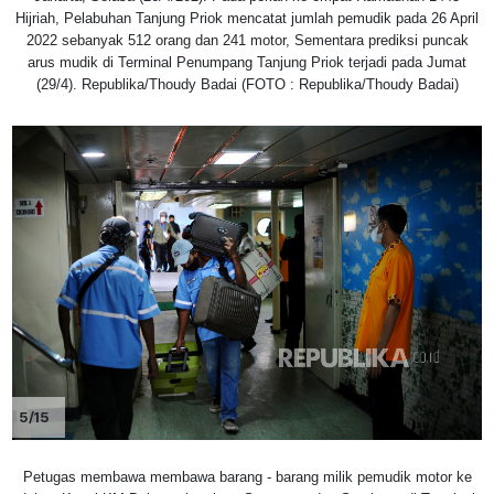
Hijriah, Pelabuhan Tanjung Priok mencatat jumlah pemudik pada 26 April
2022 sebanyak 512 orang dan 241 motor, Sementara prediksi puncak
arus mudik di Terminal Penumpang Tanjung Priok terjadi pada Jumat
(29/4). Republika/Thoudy Badai (FOTO : Republika/Thoudy Badai)
5/15
Petugas membawa membawa barang - barang milik pemudik motor ke