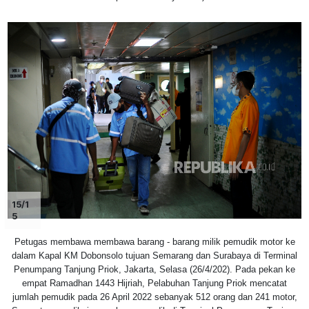
15/1
5
Petugas membawa membawa barang - barang milik pemudik motor ke
dalam Kapal KM Dobonsolo tujuan Semarang dan Surabaya di Terminal
Penumpang Tanjung Priok, Jakarta, Selasa (26/4/202). Pada pekan ke
empat Ramadhan 1443 Hijriah, Pelabuhan Tanjung Priok mencatat
jumlah pemudik pada 26 April 2022 sebanyak 512 orang dan 241 motor,