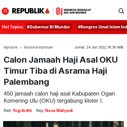
Hot Topics:
#Gubernur BI Mundur
#Kongres Umat Islam In
Inpicture
Nasional Inpicture
Jumat , 24 Jun 2022, 16:30 WIB
Calon Jamaah Haji Asal OKU
Timur Tiba di Asrama Haji
Palembang
450 jamaah calon haji asal Kabupaten Ogan
Komering Ulu (OKU) tergabung kloter I.
Red:
Yogi Ardhi
Rep:
Nova Wahyudi