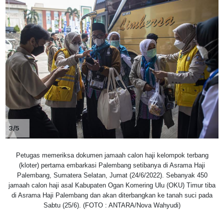
3/5
Petugas memeriksa dokumen jamaah calon haji kelompok terbang
(kloter) pertama embarkasi Palembang setibanya di Asrama Haji
Palembang, Sumatera Selatan, Jumat (24/6/2022). Sebanyak 450
jamaah calon haji asal Kabupaten Ogan Komering Ulu (OKU) Timur tiba
di Asrama Haji Palembang dan akan diterbangkan ke tanah suci pada
Sabtu (25/6). (FOTO : ANTARA/Nova Wahyudi)