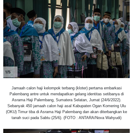
1/5
Jamaah calon haji kelompok terbang (kloter) pertama embarkasi
Palembang antre untuk mendapatkan gelang identitas setibanya di
Asrama Haji Palembang, Sumatera Selatan, Jumat (24/6/2022).
Sebanyak 450 jamaah calon haji asal Kabupaten Ogan Komering Ulu
(OKU) Timur tiba di Asrama Haji Palembang dan akan diterbangkan ke
tanah suci pada Sabtu (25/6). (FOTO : ANTARA/Nova Wahyudi)