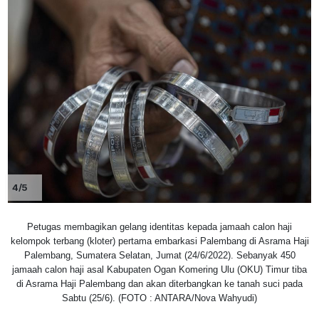
4/5
Petugas membagikan gelang identitas kepada jamaah calon haji
kelompok terbang (kloter) pertama embarkasi Palembang di Asrama Haji
Palembang, Sumatera Selatan, Jumat (24/6/2022). Sebanyak 450
jamaah calon haji asal Kabupaten Ogan Komering Ulu (OKU) Timur tiba
di Asrama Haji Palembang dan akan diterbangkan ke tanah suci pada
Sabtu (25/6). (FOTO : ANTARA/Nova Wahyudi)