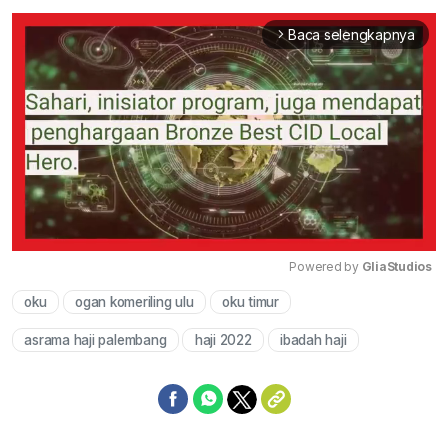
Baca selengkapnya
arrow_forward_ios
Powered by 
GliaStudios
oku
ogan komeriling ulu
oku timur
Mute
asrama haji palembang
haji 2022
ibadah haji