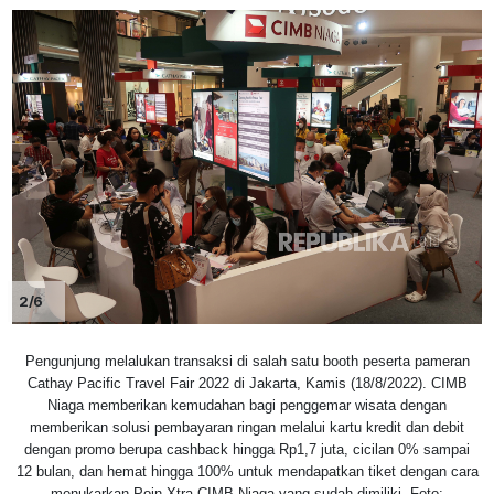
2/6
Pengunjung melalukan transaksi di salah satu booth peserta pameran
Cathay Pacific Travel Fair 2022 di Jakarta, Kamis (18/8/2022). CIMB
Niaga memberikan kemudahan bagi penggemar wisata dengan
memberikan solusi pembayaran ringan melalui kartu kredit dan debit
dengan promo berupa cashback hingga Rp1,7 juta, cicilan 0% sampai
12 bulan, dan hemat hingga 100% untuk mendapatkan tiket dengan cara
menukarkan Poin Xtra CIMB Niaga yang sudah dimiliki. Foto: