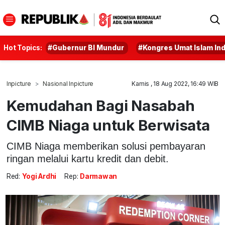
Hot Topics:
#Gubernur BI Mundur
#Kongres Umat Islam In
Inpicture
Nasional Inpicture
Kamis , 18 Aug 2022, 16:49 WIB
Kemudahan Bagi Nasabah
CIMB Niaga untuk Berwisata
CIMB Niaga memberikan solusi pembayaran
ringan melalui kartu kredit dan debit.
Red:
Yogi Ardhi
Rep:
Darmawan