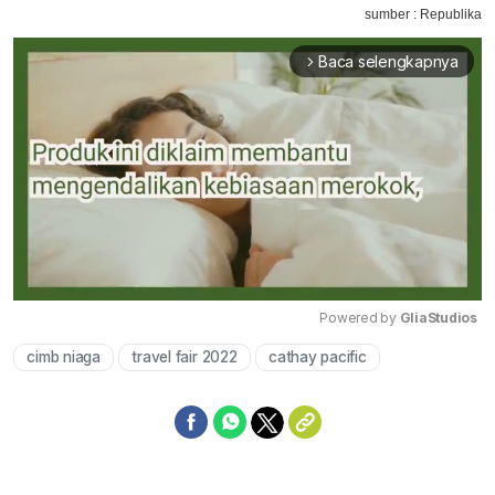
sumber : Republika
Baca selengkapnya
arrow_forward_ios
Powered by 
GliaStudios
cimb niaga
travel fair 2022
cathay pacific
Mute