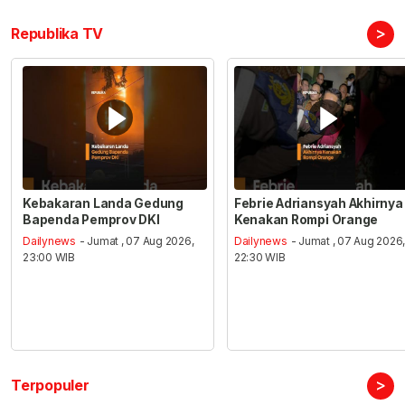
>
Republika TV
Kebakaran Landa Gedung
Febrie Adriansyah Akhirnya
Bapenda Pemprov DKI
Kenakan Rompi Orange
Dailynews
- Jumat , 07 Aug 2026,
Dailynews
- Jumat , 07 Aug 2026
23:00 WIB
22:30 WIB
>
Terpopuler