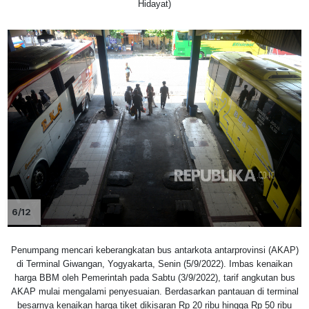
Hidayat)
6/12
Penumpang mencari keberangkatan bus antarkota antarprovinsi (AKAP)
di Terminal Giwangan, Yogyakarta, Senin (5/9/2022). Imbas kenaikan
harga BBM oleh Pemerintah pada Sabtu (3/9/2022), tarif angkutan bus
AKAP mulai mengalami penyesuaian. Berdasarkan pantauan di terminal
besarnya kenaikan harga tiket dikisaran Rp 20 ribu hingga Rp 50 ribu