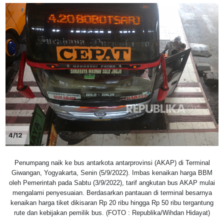
4/12
Penumpang naik ke bus antarkota antarprovinsi (AKAP) di Terminal
Giwangan, Yogyakarta, Senin (5/9/2022). Imbas kenaikan harga BBM
oleh Pemerintah pada Sabtu (3/9/2022), tarif angkutan bus AKAP mulai
mengalami penyesuaian. Berdasarkan pantauan di terminal besarnya
kenaikan harga tiket dikisaran Rp 20 ribu hingga Rp 50 ribu tergantung
rute dan kebijakan pemilik bus. (FOTO : Republika/Wihdan Hidayat)