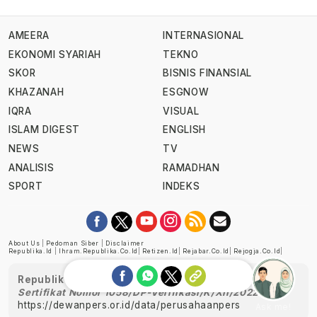
AMEERA
INTERNASIONAL
EKONOMI SYARIAH
TEKNO
SKOR
BISNIS FINANSIAL
KHAZANAH
ESGNOW
IQRA
VISUAL
ISLAM DIGEST
ENGLISH
NEWS
TV
ANALISIS
RAMADHAN
SPORT
INDEKS
About Us
|
Pedoman Siber
|
Disclaimer
Republika.id
|
Ihram.republika.co.id
|
Retizen.id
|
Rejabar.co.id
|
Rejogja.co.id
|
Republika telah diverifikasi oleh Dewan Pers
Sertifikat Nomor 1058/DP-Verifikasi/K/XII/2022
https://dewanpers.or.id/data/perusahaanpers
Ask me!