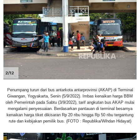
2/12
Penumpang turun dari bus antarkota antarprovinsi (AKAP) di Terminal
Giwangan, Yogyakarta, Senin (5/9/2022). Imbas kenaikan harga BBM
oleh Pemerintah pada Sabtu (3/9/2022), tarif angkutan bus AKAP mulai
mengalami penyesuaian. Berdasarkan pantauan di terminal besarnya
kenaikan harga tiket dikisaran Rp 20 ribu hingga Rp 50 ribu tergantung
rute dan kebijakan pemilik bus. (FOTO : Republika/Wihdan Hidayat)