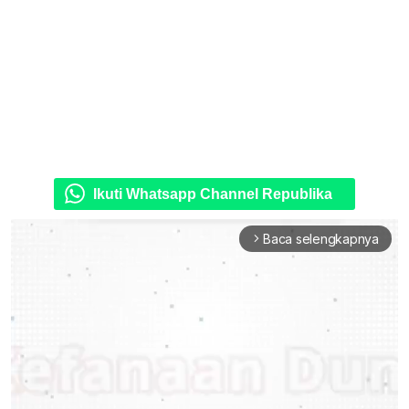
Ikuti Whatsapp Channel Republika
Baca selengkapnya
arrow_forward_ios