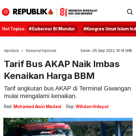
Hot Topics:
#Gubernur BI Mundur
#Kongres Umat Islam In
Inpicture
Nasional Inpicture
Senin , 05 Sep 2022, 16:14 WIB
Tarif Bus AKAP Naik Imbas
Kenaikan Harga BBM
Tarif angkutan bus AKAP di Terminal Giwangan
mulai mengalami kenaikan.
Red:
Mohamad Amin Madani
Rep:
Wihdan Hidayat