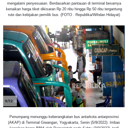
mengalami penyesuaian. Berdasarkan pantauan di terminal besarnya
kenaikan harga tiket dikisaran Rp 20 ribu hingga Rp 50 ribu tergantung
rute dan kebijakan pemilik bus. (FOTO : Republika/Wihdan Hidayat)
9/12
Penumpang menunggu keberangkatan bus antarkota antarprovinsi
(AKAP) di Terminal Giwangan, Yogyakarta, Senin (5/9/2022). Imbas