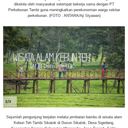
dikelola oleh masyarakat setempat bekerja sama dengan PT
Perkebunan Tambi guna meningkatkan perekonomian warga sekitar
perkebunan. (FOTO : ANTARA/Aji Styawan)
3/3
Sejumlah pengunjung berjalan melalui jembatan bambu di wisata alam
Kebun Teh Tambi Sikatok di Dusun Sikatok, Desa Sigedang,