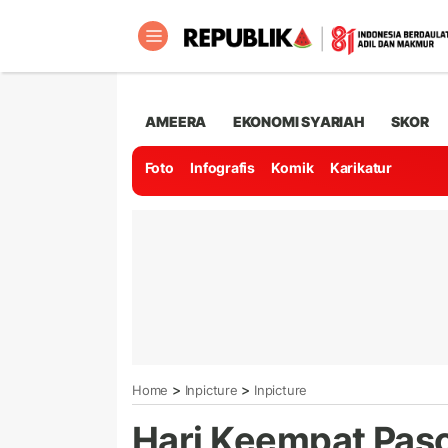
AMEERA
EKONOMI SYARIAH
SKOR
Foto
Infografis
Komik
Karikatur
>
>
Home
Inpicture
Inpicture
Hari Keempat Pasc