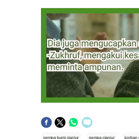
gempa bumi cianjur
gempa cianjur
korban 