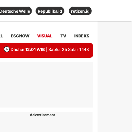
Deutsche Welle
Republika.id
retizen.id
AL
ESGNOW
VISUAL
TV
INDEKS
Dhuhur
12:01 WIB
| Sabtu, 25 Safar 1448
Advertisement