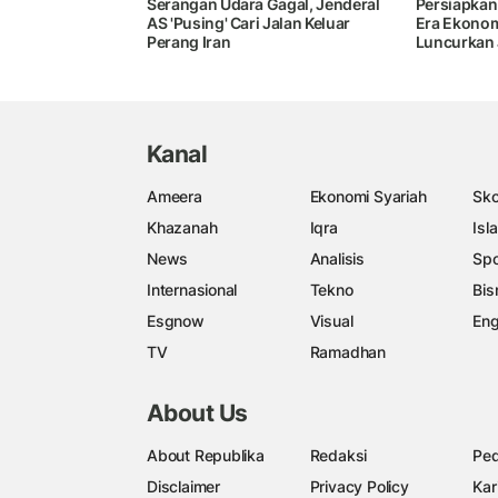
Serangan Udara Gagal, Jenderal
Persiapkan
AS 'Pusing' Cari Jalan Keluar
Era Ekonom
Perang Iran
Luncurkan 
Kanal
Ameera
Ekonomi Syariah
Sko
Khazanah
Iqra
Isl
News
Analisis
Spo
Internasional
Tekno
Bis
Esgnow
Visual
Eng
TV
Ramadhan
About Us
About Republika
Redaksi
Ped
Disclaimer
Privacy Policy
Kar