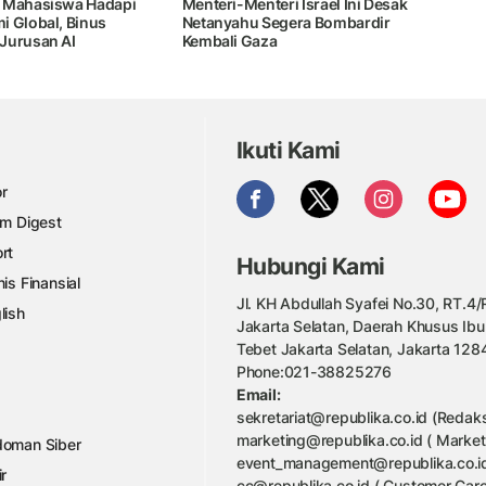
 Mahasiswa Hadapi
Menteri-Menteri Israel Ini Desak
i Global, Binus
Netanyahu Segera Bombardir
Jurusan AI
Kembali Gaza
Ikuti Kami
r
am Digest
rt
Hubungi Kami
nis Finansial
Jl. KH Abdullah Syafei No.30, RT.4/R
lish
Jakarta Selatan, Daerah Khusus Ibu
Tebet Jakarta Selatan, Jakarta 128
Phone:021-38825276
Email:
sekretariat@republika.co.id (Redaks
marketing@republika.co.id ( Market
oman Siber
event_management@republika.co.id
ir
cc@republika.co.id ( Customer Care