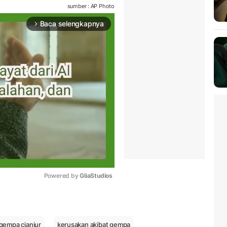
sumber : AP Photo
Baca selengkapnya
arrow_forward_ios
Powered by 
GliaStudios
Mute
gempa cianjur
kerusakan akibat gempa