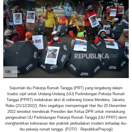
1/6
Sejumlah ibu Pekerja Rumah Tangga (PRT) yang tergabung dalam
koalisi sipil untuk Undang-Undang (UU) Perlindungan Pekerja Rumah
Tangga (PPRT) melakukan aksi di seberang Istana Merdeka, Jakarta,
Rabu (21/12/2022). Aksi segaligus memperingati Hari Ibu 20 Desember
2022 tersebut mendesak Presiden dan Ketua DPR untuk mendukung
pengesahan UU Perlindungan Pekerja Rumah Tangga (UU PPRT) demi
menghentikan kekerasan dan praktek perbudakan modern terhadap ibu-
ibu pekerja rumah tangga. (FOTO : Republika/Prayogi)