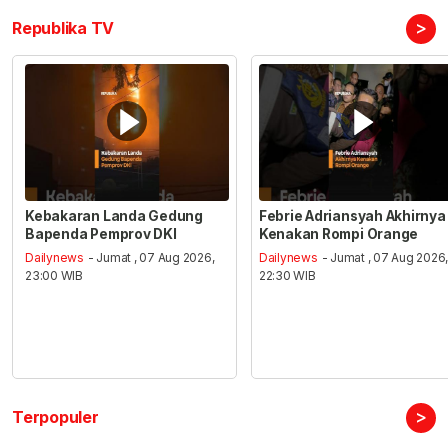
>
Republika TV
Kebakaran Landa Gedung
Febrie Adriansyah Akhirnya
Bapenda Pemprov DKI
Kenakan Rompi Orange
Dailynews
- Jumat , 07 Aug 2026,
Dailynews
- Jumat , 07 Aug 2026
23:00 WIB
22:30 WIB
>
Terpopuler