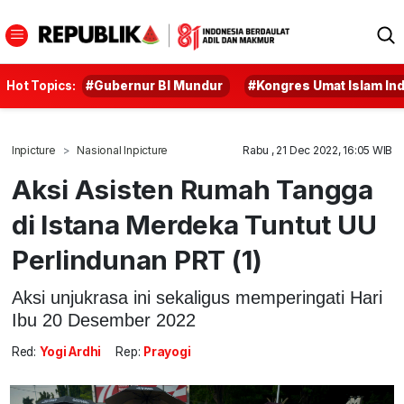
Hot Topics:
#Gubernur BI Mundur
#Kongres Umat Islam In
Inpicture
Nasional Inpicture
Rabu , 21 Dec 2022, 16:05 WIB
Aksi Asisten Rumah Tangga
di Istana Merdeka Tuntut UU
Perlindunan PRT (1)
Aksi unjukrasa ini sekaligus memperingati Hari
Ibu 20 Desember 2022
Red:
Yogi Ardhi
Rep:
Prayogi