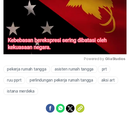
Powered by 
GliaStudios
pekerja rumah tangga
asisten rumah tangga
prt
Mute
ruu pprt
perlindungan pekerja rumah tangga
aksi art
istana merdeka