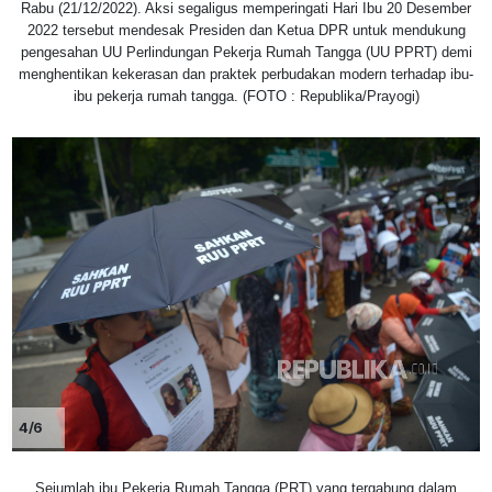
Rabu (21/12/2022). Aksi segaligus memperingati Hari Ibu 20 Desember
2022 tersebut mendesak Presiden dan Ketua DPR untuk mendukung
pengesahan UU Perlindungan Pekerja Rumah Tangga (UU PPRT) demi
menghentikan kekerasan dan praktek perbudakan modern terhadap ibu-
ibu pekerja rumah tangga. (FOTO : Republika/Prayogi)
4/6
Sejumlah ibu Pekerja Rumah Tangga (PRT) yang tergabung dalam