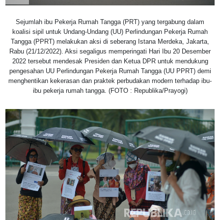
Sejumlah ibu Pekerja Rumah Tangga (PRT) yang tergabung dalam
koalisi sipil untuk Undang-Undang (UU) Perlindungan Pekerja Rumah
Tangga (PPRT) melakukan aksi di seberang Istana Merdeka, Jakarta,
Rabu (21/12/2022). Aksi segaligus memperingati Hari Ibu 20 Desember
2022 tersebut mendesak Presiden dan Ketua DPR untuk mendukung
pengesahan UU Perlindungan Pekerja Rumah Tangga (UU PPRT) demi
menghentikan kekerasan dan praktek perbudakan modern terhadap ibu-
ibu pekerja rumah tangga. (FOTO : Republika/Prayogi)