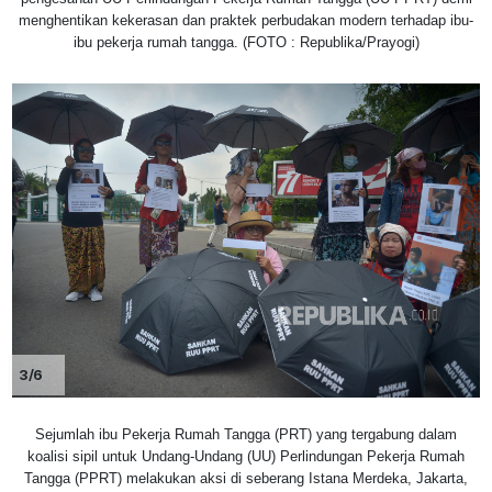
menghentikan kekerasan dan praktek perbudakan modern terhadap ibu-
ibu pekerja rumah tangga. (FOTO : Republika/Prayogi)
3/6
Sejumlah ibu Pekerja Rumah Tangga (PRT) yang tergabung dalam
koalisi sipil untuk Undang-Undang (UU) Perlindungan Pekerja Rumah
Tangga (PPRT) melakukan aksi di seberang Istana Merdeka, Jakarta,