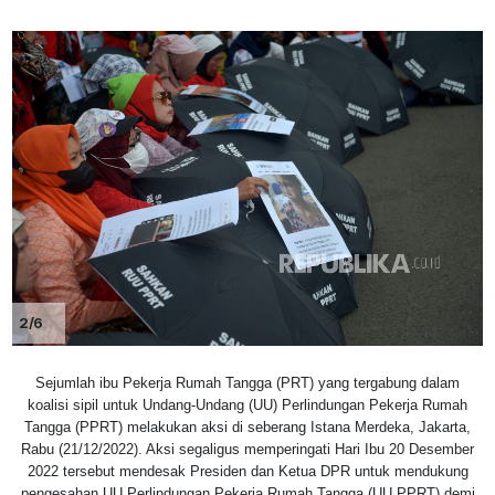
2/6
Sejumlah ibu Pekerja Rumah Tangga (PRT) yang tergabung dalam
koalisi sipil untuk Undang-Undang (UU) Perlindungan Pekerja Rumah
Tangga (PPRT) melakukan aksi di seberang Istana Merdeka, Jakarta,
Rabu (21/12/2022). Aksi segaligus memperingati Hari Ibu 20 Desember
2022 tersebut mendesak Presiden dan Ketua DPR untuk mendukung
pengesahan UU Perlindungan Pekerja Rumah Tangga (UU PPRT) demi