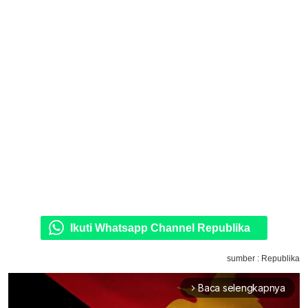
Ikuti Whatsapp Channel Republika
sumber : Republika
Baca selengkapnya
arrow_forward_ios