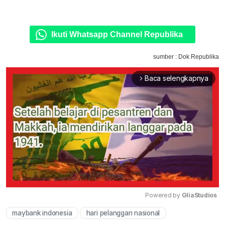
Ikuti Whatsapp Channel Republika
sumber : Dok Republika
Baca selengkapnya
arrow_forward_ios
Powered by 
GliaStudios
maybank indonesia
hari pelanggan nasional
Mute