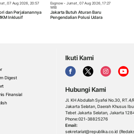
at , 07 Aug 2026, 20:57
Esgnow
- Jumat , 07 Aug 2026, 17:27
WIB
ori dan Perjalanannya
Jakarta Butuh Aturan Baru
KM Inklusif
Pengendalian Polusi Udara
Ikuti Kami
r
am Digest
rt
Hubungi Kami
nis Finansial
Jl. KH Abdullah Syafei No.30, RT.4/R
lish
Jakarta Selatan, Daerah Khusus Ibu
Tebet Jakarta Selatan, Jakarta 128
Phone:021-38825276
Email:
sekretariat@republika.co.id (Redaks