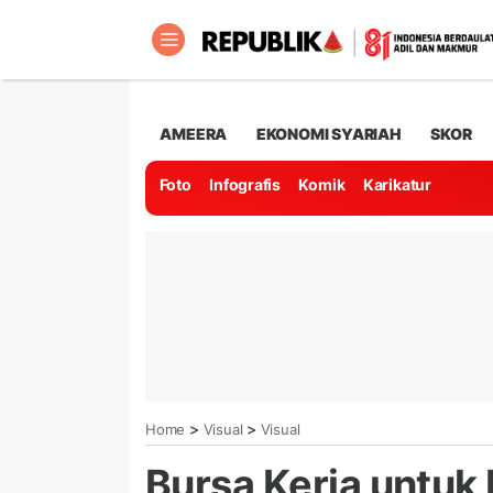
AMEERA
EKONOMI SYARIAH
SKOR
Foto
Infografis
Komik
Karikatur
>
>
Home
Visual
Visual
Bursa Kerja untuk