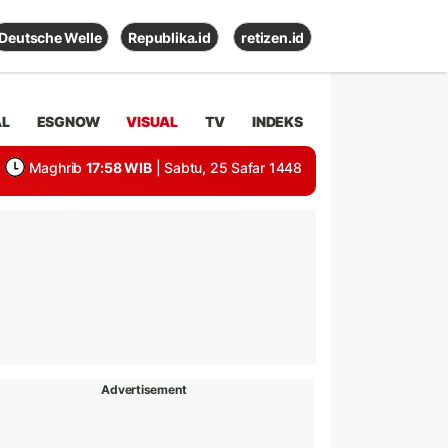
Deutsche Welle
Republika.id
retizen.id
AL
ESGNOW
VISUAL
TV
INDEKS
Maghrib
17:58 WIB
| Sabtu, 25 Safar 1448
Advertisement