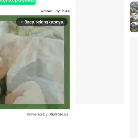
sumber : Republika
Baca selengkapnya
arrow_forward_ios
Powered by 
GliaStudios
Mute