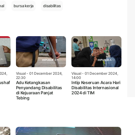
nal
bursa kerja
disabilitas
024,
Visual
- 01 December 2024,
Visual
- 01 December 2024,
22:30
14:00
ushaf
Adu Ketangkasan
Intip Keseruan Acara Hari
Penyandang Disabilitas
Disabilitas Internasional
di Kejuaraan Panjat
2024 di TIM
Tebing