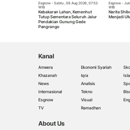
Esgnow
- Sabtu , 08 Aug 2026, 07:53
Esgnow
- Jum
WIB
WIB
Kebakaran Lahan, Kemenhut
Narita Shib
Tutup Sementara Seluruh Jalur
Menjadi UM
Pendakian Gunung Gede
Pangrango
Kanal
Ameera
Ekonomi Syariah
Sko
Khazanah
Iqra
Isl
News
Analisis
Spo
Internasional
Tekno
Bis
Esgnow
Visual
Eng
TV
Ramadhan
About Us