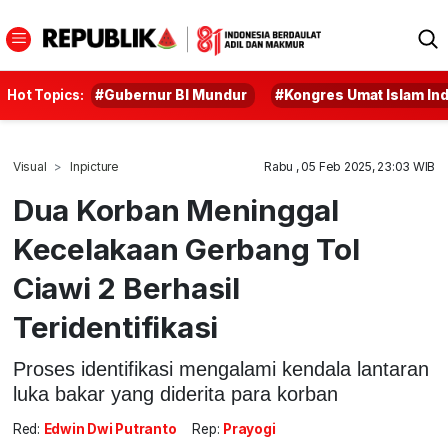
Hot Topics:
#Gubernur BI Mundur
#Kongres Umat Islam In
Visual
Inpicture
Rabu , 05 Feb 2025, 23:03 WIB
Dua Korban Meninggal
Kecelakaan Gerbang Tol
Ciawi 2 Berhasil
Teridentifikasi
Proses identifikasi mengalami kendala lantaran
luka bakar yang diderita para korban
Red:
Edwin Dwi Putranto
Rep:
Prayogi