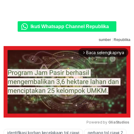
Ikuti Whatsapp Channel Republika
sumber : Republika
Baca selengkapnya
arrow_forward_ios
Powered by 
GliaStudios
identifikasi korban kecelakaan tol ciawi
gerbang tol ciawi 2