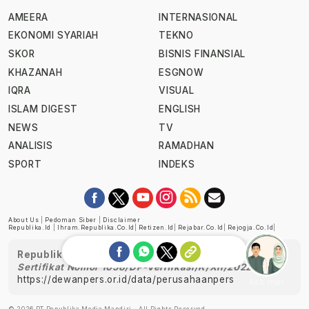
AMEERA
INTERNASIONAL
EKONOMI SYARIAH
TEKNO
SKOR
BISNIS FINANSIAL
KHAZANAH
ESGNOW
IQRA
VISUAL
ISLAM DIGEST
ENGLISH
NEWS
TV
ANALISIS
RAMADHAN
SPORT
INDEKS
About Us
|
Pedoman Siber
|
Disclaimer
Republika.id
|
Ihram.republika.co.id
|
Retizen.id
|
Rejabar.co.id
|
Rejogja.co.id
|
Republika telah diverifikasi oleh Dewan Pers
Sertifikat Nomor 1058/DP-Verifikasi/K/XII/2022
https://dewanpers.or.id/data/perusahaanpers
Ask me!