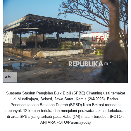
4/5
Suasana Stasiun Pengisian Bulk Elpiji (SPBE) Cimuning usai terbakar
di Mustikajaya, Bekasi, Jawa Barat, Kamis (2/4/2026). Badan
Penanggulangan Bencana Daerah (BPBD) Kota Bekasi mencatat
sebanyak 12 korban terluka dan menjalani perawatan akibat kebakaran
di area SPBE yang terhadi pada Rabu (1/4) malam tersebut. (FOTO :
ANTARA FOTO/Paramayuda)