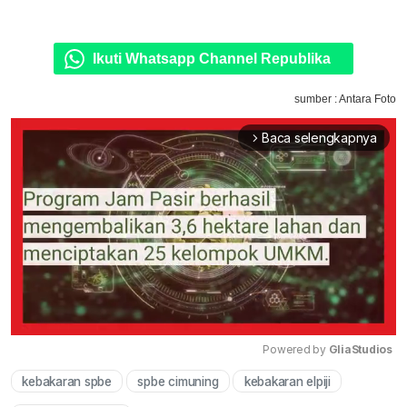
Ikuti Whatsapp Channel Republika
sumber : Antara Foto
Baca selengkapnya
arrow_forward_ios
Powered by 
GliaStudios
kebakaran spbe
spbe cimuning
kebakaran elpiji
Mute