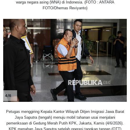
warga negara asing (WNA) di Indonesia. (FOTO : ANTARA
FOTO/Dhemas Reviyanto)
4/6
Petugas menggiring Kepala Kantor Wilayah Ditjen Imigrasi Jawa Barat
Jaya Saputra (tengah) menuju mobil tahanan usai menjalani
pemeriksaan di Gedung Merah Putih KPK, Jakarta, Kamis (4/6/2026).
KPK menahan Jaya Saputra setelah operasi tangkap tangan (OTT)