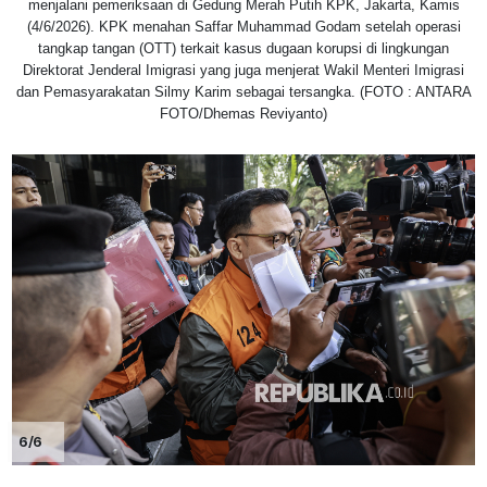
menjalani pemeriksaan di Gedung Merah Putih KPK, Jakarta, Kamis
(4/6/2026). KPK menahan Saffar Muhammad Godam setelah operasi
tangkap tangan (OTT) terkait kasus dugaan korupsi di lingkungan
Direktorat Jenderal Imigrasi yang juga menjerat Wakil Menteri Imigrasi
dan Pemasyarakatan Silmy Karim sebagai tersangka. (FOTO : ANTARA
FOTO/Dhemas Reviyanto)
6/6