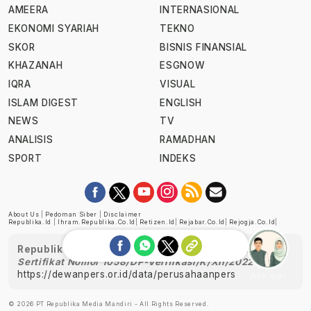
AMEERA
INTERNASIONAL
EKONOMI SYARIAH
TEKNO
SKOR
BISNIS FINANSIAL
KHAZANAH
ESGNOW
IQRA
VISUAL
ISLAM DIGEST
ENGLISH
NEWS
TV
ANALISIS
RAMADHAN
SPORT
INDEKS
About Us
|
Pedoman Siber
|
Disclaimer
Republika.id
|
Ihram.republika.co.id
|
Retizen.id
|
Rejabar.co.id
|
Rejogja.co.id
|
Republika telah diverifikasi oleh Dewan Pers
Sertifikat Nomor 1058/DP-Verifikasi/K/XII/2022
https://dewanpers.or.id/data/perusahaanpers
Ask me!
© 2026 PT Republika Media Mandiri - All Rights Reserved.