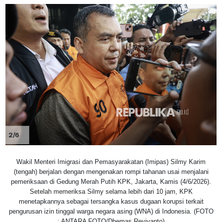
2/6
Wakil Menteri Imigrasi dan Pemasyarakatan (Imipas) Silmy Karim
(tengah) berjalan dengan mengenakan rompi tahanan usai menjalani
pemeriksaan di Gedung Merah Putih KPK, Jakarta, Kamis (4/6/2026).
Setelah memeriksa Silmy selama lebih dari 10 jam, KPK
menetapkannya sebagai tersangka kasus dugaan korupsi terkait
pengurusan izin tinggal warga negara asing (WNA) di Indonesia. (FOTO
: ANTARA FOTO/Dhemas Reviyanto)