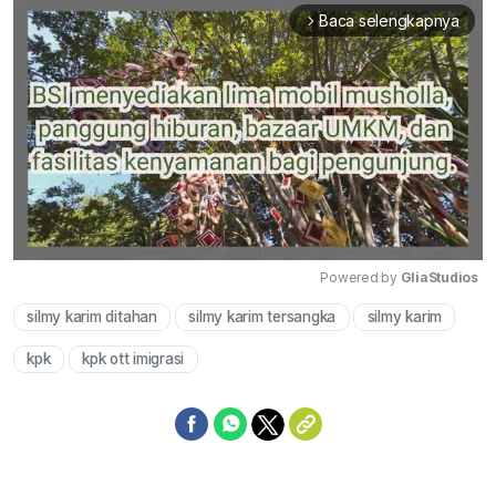
Baca selengkapnya
arrow_forward_ios
Powered by 
GliaStudios
silmy karim ditahan
silmy karim tersangka
silmy karim
Mute
kpk
kpk ott imigrasi