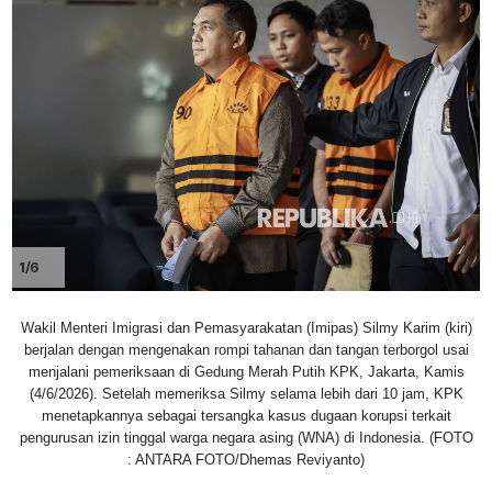
1/6
Wakil Menteri Imigrasi dan Pemasyarakatan (Imipas) Silmy Karim (kiri)
berjalan dengan mengenakan rompi tahanan dan tangan terborgol usai
menjalani pemeriksaan di Gedung Merah Putih KPK, Jakarta, Kamis
(4/6/2026). Setelah memeriksa Silmy selama lebih dari 10 jam, KPK
menetapkannya sebagai tersangka kasus dugaan korupsi terkait
pengurusan izin tinggal warga negara asing (WNA) di Indonesia. (FOTO
: ANTARA FOTO/Dhemas Reviyanto)