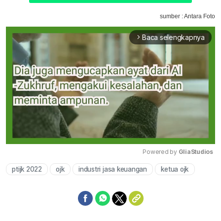
sumber : Antara Foto
Baca selengkapnya
arrow_forward_ios
Powered by 
GliaStudios
ptijk 2022
ojk
industri jasa keuangan
ketua ojk
Mute