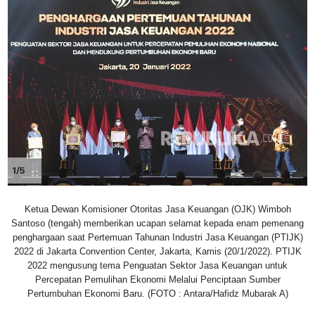
1/5
Ketua Dewan Komisioner Otoritas Jasa Keuangan (OJK) Wimboh
Santoso (tengah) memberikan ucapan selamat kepada enam pemenang
penghargaan saat Pertemuan Tahunan Industri Jasa Keuangan (PTIJK)
2022 di Jakarta Convention Center, Jakarta, Kamis (20/1/2022). PTIJK
2022 mengusung tema Penguatan Sektor Jasa Keuangan untuk
Percepatan Pemulihan Ekonomi Melalui Penciptaan Sumber
Pertumbuhan Ekonomi Baru. (FOTO : Antara/Hafidz Mubarak A)