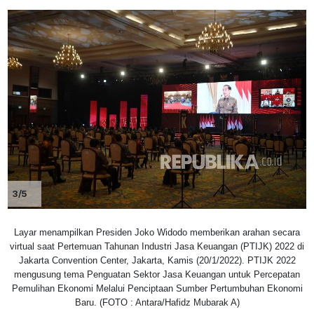
3/5
Layar menampilkan Presiden Joko Widodo memberikan arahan secara
virtual saat Pertemuan Tahunan Industri Jasa Keuangan (PTIJK) 2022 di
Jakarta Convention Center, Jakarta, Kamis (20/1/2022). PTIJK 2022
mengusung tema Penguatan Sektor Jasa Keuangan untuk Percepatan
Pemulihan Ekonomi Melalui Penciptaan Sumber Pertumbuhan Ekonomi
Baru. (FOTO : Antara/Hafidz Mubarak A)