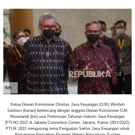
5/5
Ketua Dewan Komisioner Otoritas Jasa Keuangan (OJK) Wimboh
Santoso (kanan) berbincang dengan anggota Dewan Komisioner OJK
Riswinandi (kiri) usai Pertemuan Tahunan Industri Jasa Keuangan
(PTIJK) 2022 di Jakarta Convention Center, Jakarta, Kamis (20/1/2022).
PTIJK 2022 mengusung tema Penguatan Sektor Jasa Keuangan untuk
Percepatan Pemulihan Ekonomi Melalui Penciptaan Sumber