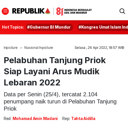
Hot Topics:
#Gubernur BI Mundur
#Kongres Umat Islam In
Inpicture
Nasional Inpicture
Selasa , 26 Apr 2022, 18:57 WIB
Pelabuhan Tanjung Priok
Siap Layani Arus Mudik
Lebaran 2022
Data per Senin (25/4), tercatat 2.104
penumpang naik turun di Pelabuhan Tanjung
Priok
Red:
Mohamad Amin Madani
Rep:
Tahta Aidilla