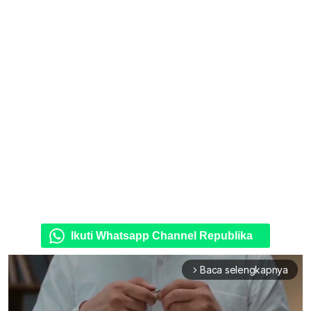
Ikuti Whatsapp Channel Republika
Baca selengkapnya
arrow_forward_ios