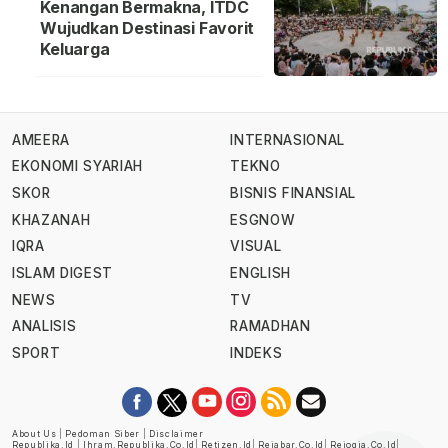
Kenangan Bermakna, ITDC
Wujudkan Destinasi Favorit
Keluarga
AMEERA
INTERNASIONAL
EKONOMI SYARIAH
TEKNO
SKOR
BISNIS FINANSIAL
KHAZANAH
ESGNOW
IQRA
VISUAL
ISLAM DIGEST
ENGLISH
NEWS
TV
ANALISIS
RAMADHAN
SPORT
INDEKS
About Us
|
Pedoman Siber
|
Disclaimer
Republika.id
|
Ihram.republika.co.id
|
Retizen.id
|
Rejabar.co.id
|
Rejogja.co.id
|