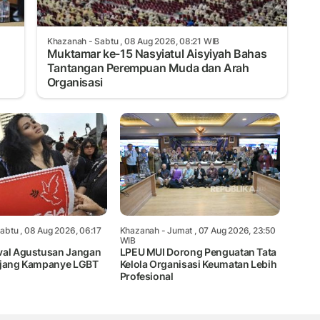
Khazanah
- Sabtu , 08 Aug 2026, 08:21 WIB
Muktamar ke-15 Nasyiatul Aisyiyah Bahas
Tantangan Perempuan Muda dan Arah
Organisasi
abtu , 08 Aug 2026, 06:17
Khazanah
- Jumat , 07 Aug 2026, 23:50
WIB
val Agustusan Jangan
LPEU MUI Dorong Penguatan Tata
Ajang Kampanye LGBT
Kelola Organisasi Keumatan Lebih
Profesional