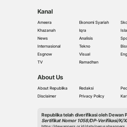
Kanal
Ameera
Ekonomi Syariah
Sko
Khazanah
Iqra
Isl
News
Analisis
Spo
Internasional
Tekno
Bis
Esgnow
Visual
Eng
TV
Ramadhan
About Us
About Republika
Redaksi
Ped
Disclaimer
Privacy Policy
Kar
Republika telah diverifikasi oleh Dewan 
Sertifikat Nomor 1058/DP-Verifikasi/K/X
https://dewanpers.or.id/data/perusahaanpers