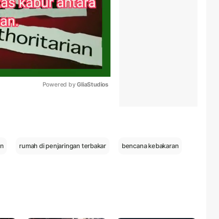
Powered by 
GliaStudios
Mute
an
rumah di penjaringan terbakar
bencana kebakaran