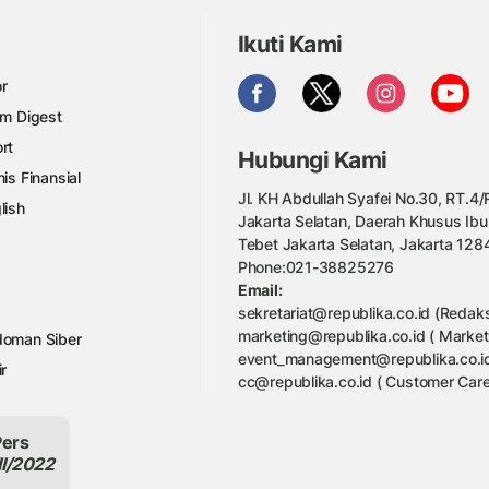
Ikuti Kami
r
am Digest
rt
Hubungi Kami
nis Finansial
Jl. KH Abdullah Syafei No.30, RT.4/R
lish
Jakarta Selatan, Daerah Khusus Ibu
Tebet Jakarta Selatan, Jakarta 128
Phone:021-38825276
Email:
sekretariat@republika.co.id (Redaks
marketing@republika.co.id ( Market
oman Siber
event_management@republika.co.id
ir
cc@republika.co.id ( Customer Care
Pers
II/2022