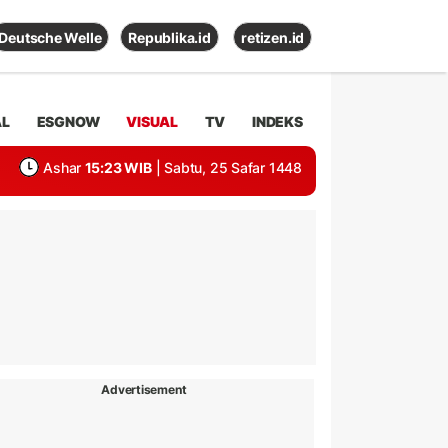
Deutsche Welle
Republika.id
retizen.id
AL
ESGNOW
VISUAL
TV
INDEKS
Ashar
15:23 WIB
| Sabtu, 25 Safar 1448
Advertisement