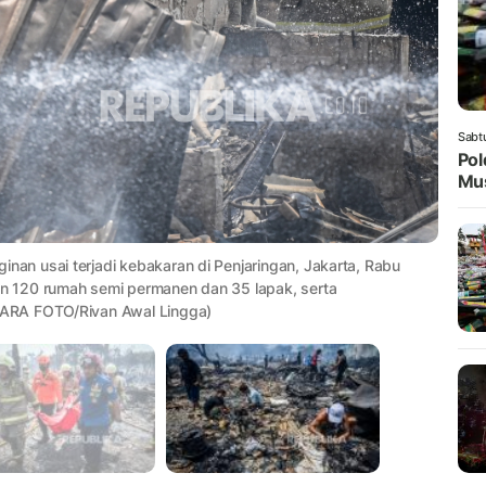
Sabt
Pol
Mus
n usai terjadi kebakaran di Penjaringan, Jakarta, Rabu
n 120 rumah semi permanen dan 35 lapak, serta
TARA FOTO/Rivan Awal Lingga)