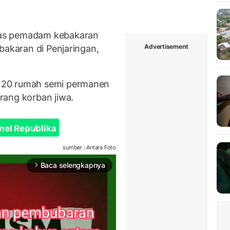
gas pemadam kebakaran
Advertisement
bakaran di Penjaringan,
120 rumah semi permanen
rang korban jiwa.
nel Republika
sumber : Antara Foto
Baca selengkapnya
arrow_forward_ios