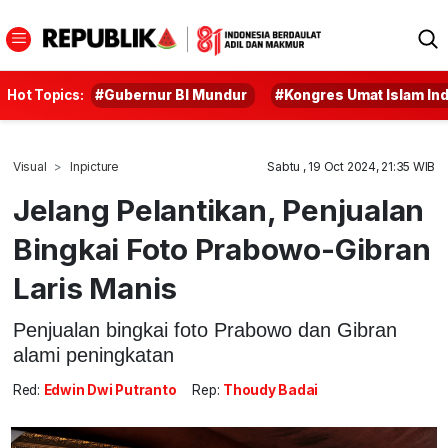
Hot Topics:
#Gubernur BI Mundur
#Kongres Umat Islam In
Visual
Inpicture
Sabtu , 19 Oct 2024, 21:35 WIB
Jelang Pelantikan, Penjualan
Bingkai Foto Prabowo-Gibran
Laris Manis
Penjualan bingkai foto Prabowo dan Gibran
alami peningkatan
Red:
Edwin Dwi Putranto
Rep:
Thoudy Badai