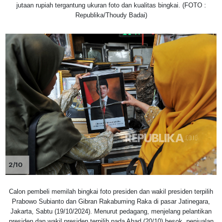
jutaan rupiah tergantung ukuran foto dan kualitas bingkai. (FOTO :
Republika/Thoudy Badai)
2/10
Calon pembeli memilah bingkai foto presiden dan wakil presiden terpilih
Prabowo Subianto dan Gibran Rakabuming Raka di pasar Jatinegara,
Jakarta, Sabtu (19/10/2024). Menurut pedagang, menjelang pelantikan
presiden dan wakil presiden terpilih pada Ahad (20/10) besok, penjualan