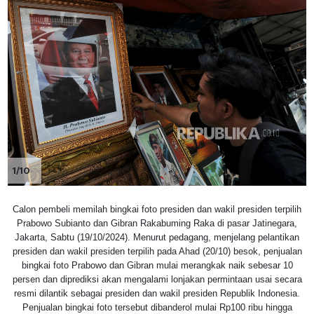
1/10
Calon pembeli memilah bingkai foto presiden dan wakil presiden terpilih
Prabowo Subianto dan Gibran Rakabuming Raka di pasar Jatinegara,
Jakarta, Sabtu (19/10/2024). Menurut pedagang, menjelang pelantikan
presiden dan wakil presiden terpilih pada Ahad (20/10) besok, penjualan
bingkai foto Prabowo dan Gibran mulai merangkak naik sebesar 10
persen dan diprediksi akan mengalami lonjakan permintaan usai secara
resmi dilantik sebagai presiden dan wakil presiden Republik Indonesia.
Penjualan bingkai foto tersebut dibanderol mulai Rp100 ribu hingga