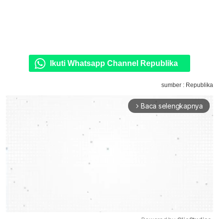
Ikuti Whatsapp Channel Republika
sumber : Republika
Baca selengkapnya
arrow_forward_ios